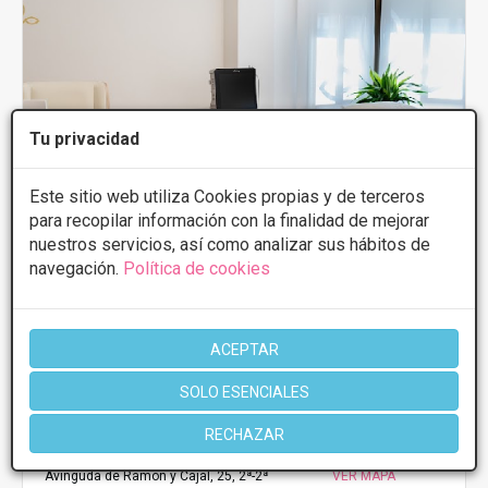
Tu privacidad
Este sitio web utiliza Cookies propias y de terceros
para recopilar información con la finalidad de mejorar
nuestros servicios, así como analizar sus hábitos de
navegación.
Política de cookies
ACEPTAR
Esther Mayol | Centro Médico y Estético
SOLO ESENCIALES
Tarragona
RECHAZAR
5
6 Opiniones
Avinguda de Ramón y Cajal, 25, 2ª-2ª
VER MAPA