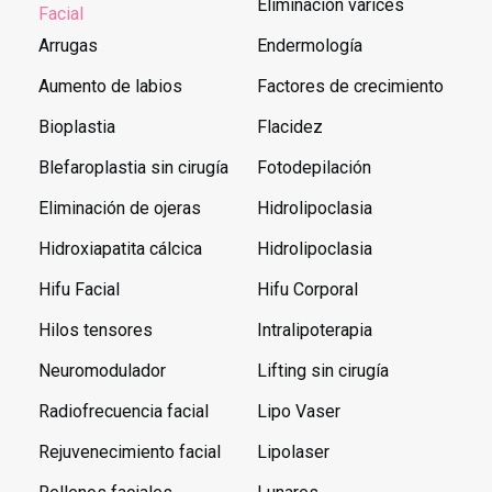
Eliminación varices
Facial
Arrugas
Endermología
Aumento de labios
Factores de crecimiento
Bioplastia
Flacidez
Blefaroplastia sin cirugía
Fotodepilación
Eliminación de ojeras
Hidrolipoclasia
Hidroxiapatita cálcica
Hidrolipoclasia
Hifu Facial
Hifu Corporal
Hilos tensores
Intralipoterapia
Neuromodulador
Lifting sin cirugía
Radiofrecuencia facial
Lipo Vaser
Rejuvenecimiento facial
Lipolaser