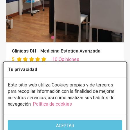
Clínicas DH - Medicina Estética Avanzada
5
10 Opiniones
C/ San Antón 59, Granada
VER MAPA
Tu privacidad
Este sitio web utiliza Cookies propias y de terceros
PRIMERA CONSULTA GRATUITA & FINANCIACIÓN A
para recopilar información con la finalidad de mejorar
MEDIDA
nuestros servicios, así como analizar sus hábitos de
Tratamientos desde 20€
navegación.
Política de cookies
CONSULTAR/CITA/PRESUPUESTO
ACEPTAR