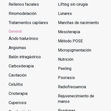
Rellenos faciales
Lifting sin cirugía
Rinomodelación
Lunares
Tratamientos capilares
Manchas de nacimiento
General
Mesoterapia
Ácido hialurónico
Método POSE
Angiomas
Micropigmentación
Balón intragástrico
Nutrición
Carboxiterapia
Peeling
Cavitación
Psoriasis
Celulitis
Radiofrecuencia
Crioterapia
Rejuvenecimiento de
manos
Cuperosis
Rosáceas