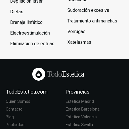
Depilación láser
Sudoración excesiva
Dietas
Tratamiento antimanchas
Drenaje linfático
Verrugas
Electroestimulación
Xatelasmas
Eliminación de estrías
Todo
Estetica
TodoEstetica.com
Provincias
Quien Somos
Estetica Madrid
Contacto
Estetica Barcelona
Blog
Estetica Valencia
Publicidad
Estetica Sevilla