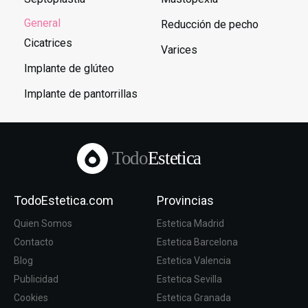
General
Reducción de pecho
Cicatrices
Varices
Implante de glúteo
Implante de pantorrillas
Todo
Estetica
TodoEstetica.com
Provincias
Quien Somos
Estetica Madrid
Contacto
Estetica Barcelona
Blog
Estetica Valencia
Publicidad
Estetica Sevilla
Cookies
Estetica Granada