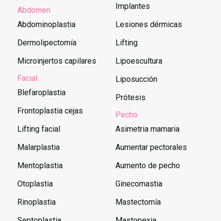
Implantes
Abdomen
Abdominoplastia
Lesiones dérmicas
Dermolipectomía
Lifting
Microinjertos capilares
Lipoescultura
Facial
Liposucción
Blefaroplastia
Prótesis
Frontoplastia cejas
Pecho
Lifting facial
Asimetria mamaria
Malarplastia
Aumentar pectorales
Mentoplastia
Aumento de pecho
Otoplastia
Ginecomastia
Rinoplastia
Mastectomía
Septoplastia
Mastopexia