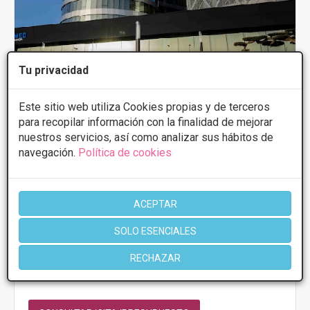
Tu privacidad
Este sitio web utiliza Cookies propias y de terceros
para recopilar información con la finalidad de mejorar
nuestros servicios, así como analizar sus hábitos de
Ilahy
navegación.
Política de cookies
4.6
10 Opiniones
Avda. de la Ilustración, 1 - 46100,
VER MAPA
Burjassot
ACEPTAR
SOLO ESENCIALES
PRIMERA CONSULTA GRATUITA & FINANCIACIÓN A
MEDIDA
RECHAZAR
Tratamientos desde 50€