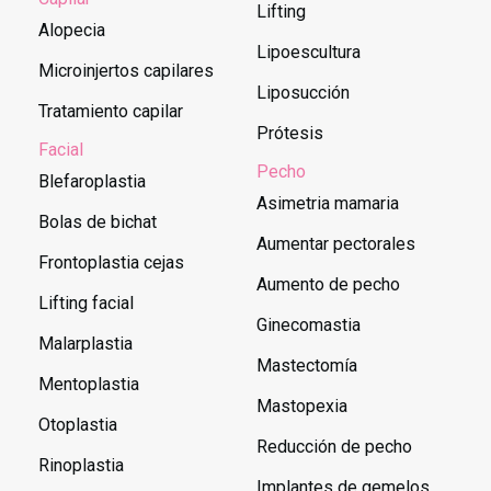
Lifting
Alopecia
Lipoescultura
Microinjertos capilares
Liposucción
Tratamiento capilar
Prótesis
Facial
Pecho
Blefaroplastia
Asimetria mamaria
Bolas de bichat
Aumentar pectorales
Frontoplastia cejas
Aumento de pecho
Lifting facial
Ginecomastia
Malarplastia
Mastectomía
Mentoplastia
Mastopexia
Otoplastia
Reducción de pecho
Rinoplastia
Implantes de gemelos