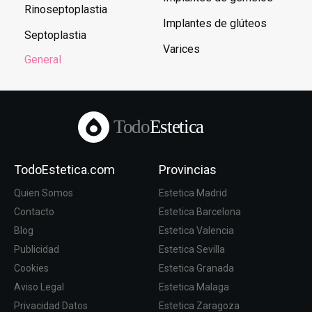
Rinoseptoplastia
Implantes de glúteos
Septoplastia
Varices
General
Todo
Estetica
TodoEstetica.com
Provincias
Quien Somos
Estetica Madrid
Contacto
Estetica Barcelona
Blog
Estetica Valencia
Publicidad
Estetica Sevilla
Cookies
Estetica Granada
Aviso Legal
Estetica Malaga
Privacidad Datos
Estetica Zaragoza