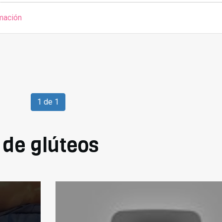
mación
1 de 1
de glúteos