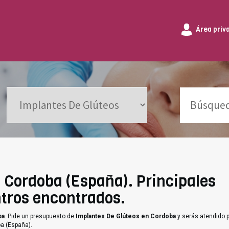
Área priv
 Cordoba (España). Principales
entros encontrados.
ba
. Pide un presupuesto de
Implantes De Glúteos en Cordoba
y serás atendido p
ba (España).