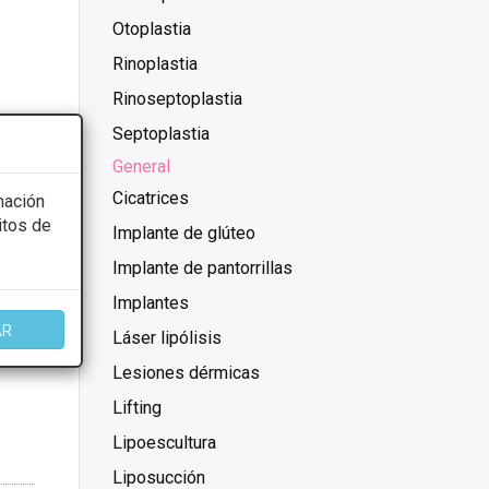
Otoplastia
Rinoplastia
Rinoseptoplastia
Septoplastia
General
Cicatrices
mación
itos de
Implante de glúteo
Implante de pantorrillas
Implantes
AR
Láser lipólisis
Lesiones dérmicas
Lifting
Lipoescultura
Liposucción