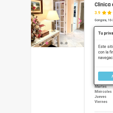
Clinica
3.9
Gongora, 10-
Tu priv
PRIMERA 
Implante d
Este sit
Implantes
con la f
Implantes
navegac
CONS
Lunes
Martes
Miércoles
Jueves
Viernes