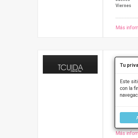
Viernes
Más infor
CINICA
Tu priv
ZONA COMERC
Este sit
con la f
Presupue
navegac
CONS
Más infor