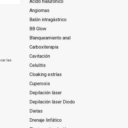
Ácido hialurónico
Angiomas
Balón intragástrico
BB Glow
Blanqueamiento anal
Carboxiterapia
Cavitación
cer las
Celulitis
Cloaking estrías
Cuperosis
Depilación láser
Depilación láser Diodo
Dietas
Drenaje linfático