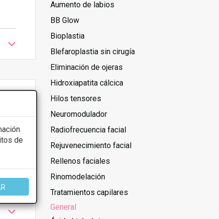
Aumento de labios
BB Glow
Bioplastia
Blefaroplastia sin cirugía
Eliminación de ojeras
Hidroxiapatita cálcica
Hilos tensores
Neuromodulador
mación
Radiofrecuencia facial
itos de
Rejuvenecimiento facial
Rellenos faciales
Rinomodelación
AR
Tratamientos capilares
General