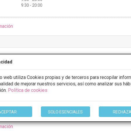
9:30 - 20:00
mación
 DE MEDICINA ESTETICA TCUIDA
acidad
IAL DE URBANIZACION LOS OLIVOS, Toledo
VER MAPA
io web utiliza Cookies propias y de terceros para recopilar infor
inalidad de mejorar nuestros servicios, así como analizar sus háb
stos con
5% de descuento *
ión.
Política de cookies
ULTAR/CITA/PRESUPUESTO
ACEPTAR
SOLO ESENCIALES
RECHAZ
mación