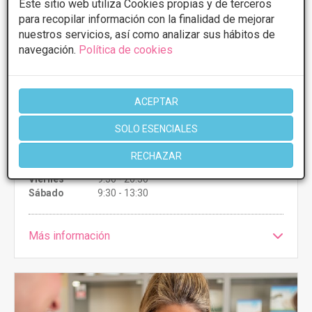
Este sitio web utiliza Cookies propias y de terceros
PRIMERA CONSULTA GRATUITA & FINANCIACIÓN A
para recopilar información con la finalidad de mejorar
MEDIDA
nuestros servicios, así como analizar sus hábitos de
navegación.
Política de cookies
Tratamientos desde 20€
CONSULTAR/CITA/PRESUPUESTO
ACEPTAR
Lunes
9:30 - 20:30
SOLO ESENCIALES
Martes
9:30 - 20:30
Miércoles
9:30 - 20:30
RECHAZAR
Jueves
9:30 - 20:30
Viernes
9:30 - 20:30
Sábado
9:30 - 13:30
Más información