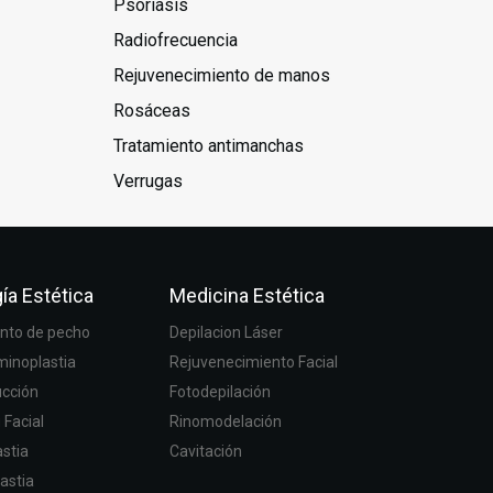
Psoriasis
Radiofrecuencia
Rejuvenecimiento de manos
Rosáceas
Tratamiento antimanchas
Verrugas
ía Estética
Medicina Estética
to de pecho
Depilacion Láser
inoplastia
Rejuvenecimiento Facial
ucción
Fotodepilación
g Facial
Rinomodelación
stia
Cavitación
astia