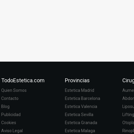
TodoEstetica.com
Provincias
Cirug
Quien Somos
Estetica Madrid
Aumen
Contacto
Estetica Barcelona
Abdom
Blog
Estetica Valencia
Lipos
Publicidad
Estetica Sevilla
Liftin
Cookies
Estetica Granada
Otopla
Aviso Legal
Estetica Malaga
Rinopl