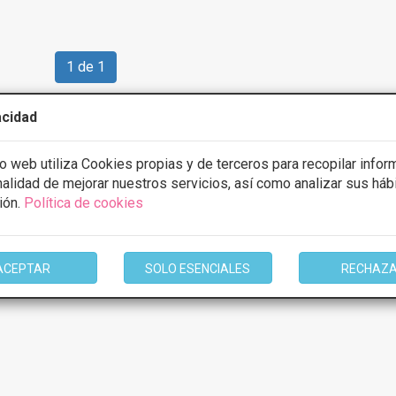
1 de 1
en función del tratamiento y centro elegidos. Consulte los centros para cono
acidad
io web utiliza Cookies propias y de terceros para recopilar infor
inalidad de mejorar nuestros servicios, así como analizar sus háb
ión.
Política de cookies
ACEPTAR
SOLO ESENCIALES
RECHAZ