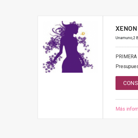
XENON 
Unamuno,2 B
PRIMERA 
Presupue
CONS
Más infor