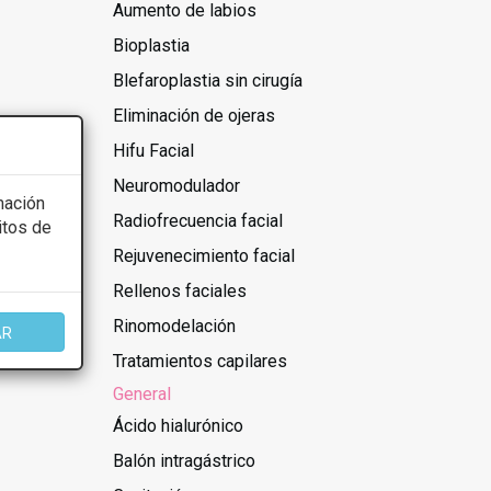
Aumento de labios
Bioplastia
Blefaroplastia sin cirugía
Eliminación de ojeras
cer las
Hifu Facial
Neuromodulador
mación
Radiofrecuencia facial
itos de
Rejuvenecimiento facial
Rellenos faciales
Rinomodelación
AR
Tratamientos capilares
General
Ácido hialurónico
Balón intragástrico