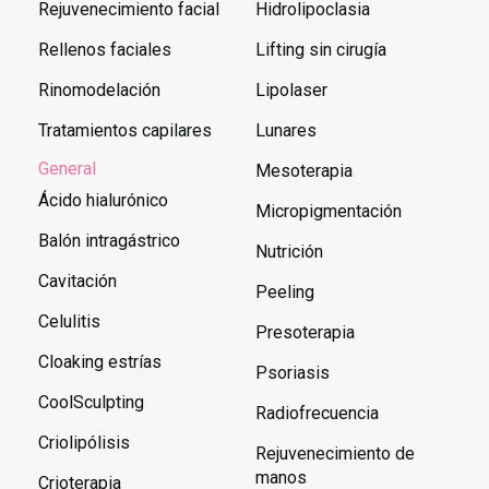
Rejuvenecimiento facial
Hidrolipoclasia
Rellenos faciales
Lifting sin cirugía
Rinomodelación
Lipolaser
Tratamientos capilares
Lunares
General
Mesoterapia
Ácido hialurónico
Micropigmentación
Balón intragástrico
Nutrición
Cavitación
Peeling
Celulitis
Presoterapia
Cloaking estrías
Psoriasis
CoolSculpting
Radiofrecuencia
Criolipólisis
Rejuvenecimiento de
manos
Crioterapia