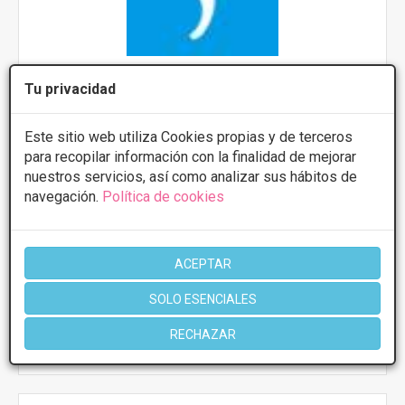
Tu privacidad
CLINICA DOCTORA SANDRA DE OLIVERIA
C/ Cruz Roja, 1, Ávila
VER MAPA
Este sitio web utiliza Cookies propias y de terceros
para recopilar información con la finalidad de mejorar
nuestros servicios, así como analizar sus hábitos de
PRIMERA CONSULTA GRATUITA & FINANCIACIÓN A
navegación.
Política de cookies
MEDIDA
Presupuestos con
5% de descuento *
ACEPTAR
CONSULTAR/CITA/PRESUPUESTO
SOLO ESENCIALES
RECHAZAR
Más información