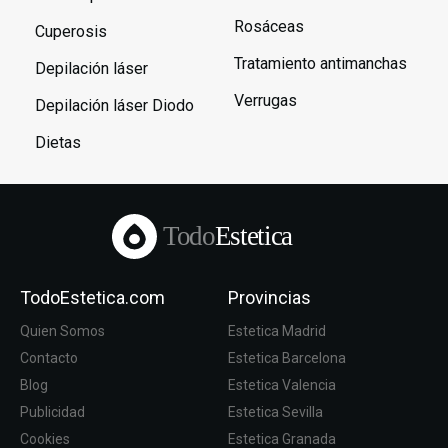
Rosáceas
Cuperosis
Tratamiento antimanchas
Depilación láser
Verrugas
Depilación láser Diodo
Dietas
Todo
Estetica
TodoEstetica.com
Provincias
Quien Somos
Estetica Madrid
Contacto
Estetica Barcelona
Blog
Estetica Valencia
Publicidad
Estetica Sevilla
Cookies
Estetica Granada