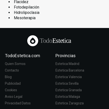
Flacidez
Fotodepilación
Hidrolipoclasia
Mesoterapia
Todo
Estetica
TodoEstetica.com
Provincias
Quien Somos
Estetica Madrid
Contacto
Estetica Barcelona
Blog
Estetica Valencia
Publicidad
Estetica Sevilla
Cookies
Estetica Granada
Aviso Legal
Estetica Malaga
Privacidad Datos
Estetica Zaragoza