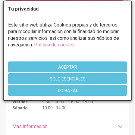
Tu privacidad
Salon Pepi
Este sitio web utiliza Cookies propias y de terceros
4
7 Opiniones
para recopilar información con la finalidad de mejorar
nuestros servicios, así como analizar sus hábitos de
C/ Plaza de San Anton, 9, Bajo,
VER MAPA
navegación.
Política de cookies
Benavente, Zamora
ACEPTAR
CONSULTAR/CITA/PRESUPUESTO
SOLO ESENCIALES
Martes
10:00 - 14:00 16:00 - 19:00
Miércoles
9:00 - 14:00
RECHAZAR
Jueves
10:00 - 14:00 16:00 - 19:00
Viernes
9:30 - 14:00 16:00 - 19:00
Sábado
10:00 - 14:00
Más información