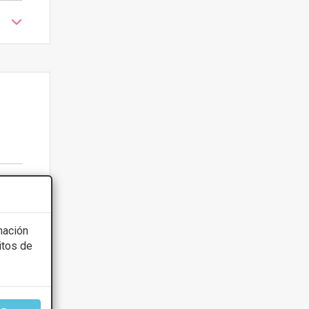
mación
itos de