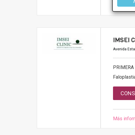
Más infor
IMSEI C
Avenida Esta
PRIMERA 
Faloplasti
CONS
Más infor