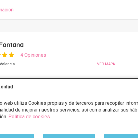
mación
 Fontana
4 Opiniones
 Valencia
VER MAPA
CONSULTA GRATUITA & FINANCIACIÓN A MEDIDA
acidad
ULTAR/CITA/PRESUPUESTO
io web utiliza Cookies propias y de terceros para recopilar infor
inalidad de mejorar nuestros servicios, así como analizar sus háb
0:00 -
ión.
Política de cookies
9:00 - 15:00