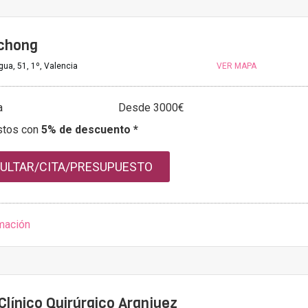
 chong
ua, 51, 1º, Valencia
VER MAPA
a
Desde 3000€
stos con
5% de descuento *
ULTAR/CITA/PRESUPUESTO
mación
Clínico Quirúrgico Aranjuez