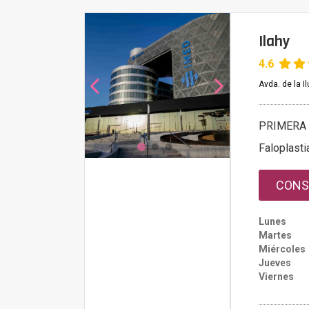
Ilahy
4.6
Avda. de la I
PRIMERA 
Faloplasti
CONS
Lunes
Martes
Miércoles
Jueves
Viernes