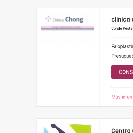
clinica
Conde Pestag
Faloplasti
Presupue
CONS
Más infor
Centro 