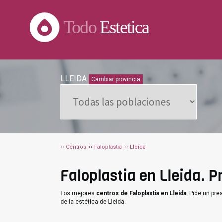
Todo
Estetica
LLEIDA
Cambiar provincia
Centros
Faloplastia
Lleida
Faloplastia en Lleida. P
Los mejores
centros de Faloplastia en Lleida
. Pide un pr
de la estética de Lleida.