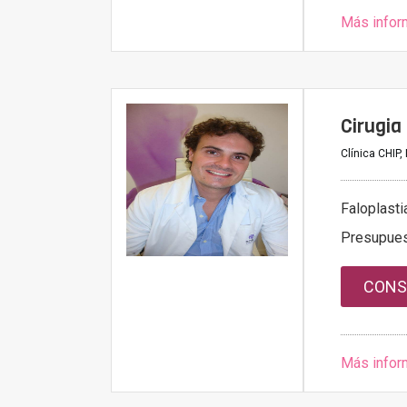
Más infor
Cirugia
Clínica CHIP,
Faloplasti
Presupue
CONS
Más infor