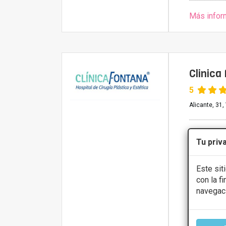
Más infor
Clinica
5
Alicante, 31,
PRIMERA 
Tu priv
CONS
Este sit
con la f
Martes
navegac
Viernes