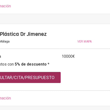
mación
 Plástica Dr Jimenez
 Málaga
VER MAPA
a
10000€
stos con
5% de descuento *
ULTAR/CITA/PRESUPUESTO
mación