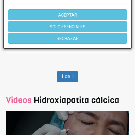
Lunes
9:00 - 20:00
Martes
9:00 - 20:00
Miércoles
9:00 - 20:00
ACEPTAR
Jueves
9:00 - 20:00
Viernes
9:00 - 20:00
SOLO ESENCIALES
RECHAZAR
Más información
1 de 1
Videos
Hidroxiapatita cálcica