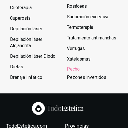
Rosáceas
Crioterapia
Sudoración excesiva
Cuperosis
Termoterapia
Depilación láser
Tratamiento antimanchas
Depilación láser
Alejandrita
Verrugas
Depilación láser Diodo
Xatelasmas
Dietas
Pecho
Drenaje linfático
Pezones invertidos
Todo
Estetica
TodoEstetica.com
Provincias