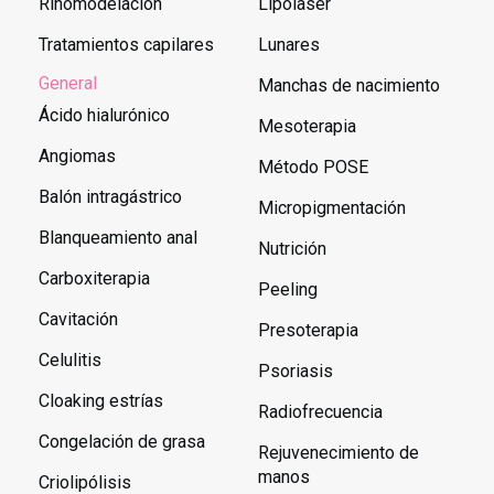
Rinomodelación
Lipolaser
Tratamientos capilares
Lunares
General
Manchas de nacimiento
Ácido hialurónico
Mesoterapia
Angiomas
Método POSE
Balón intragástrico
Micropigmentación
Blanqueamiento anal
Nutrición
Carboxiterapia
Peeling
Cavitación
Presoterapia
Celulitis
Psoriasis
Cloaking estrías
Radiofrecuencia
Congelación de grasa
Rejuvenecimiento de
manos
Criolipólisis