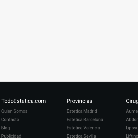
TodoEstetica.com
Provincias
Cirug
Quien Somos
Estetica Madrid
Aumen
Contacto
Estetica Barcelona
Abdom
Blog
Estetica Valencia
Lipos
Publicidad
Estetica Sevilla
Liftin