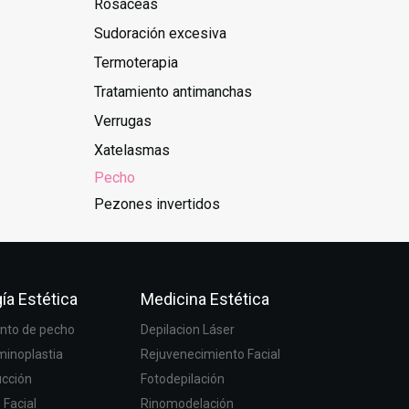
Rosáceas
Sudoración excesiva
Termoterapia
Tratamiento antimanchas
Verrugas
Xatelasmas
Pecho
Pezones invertidos
ía Estética
Medicina Estética
to de pecho
Depilacion Láser
inoplastia
Rejuvenecimiento Facial
ucción
Fotodepilación
g Facial
Rinomodelación