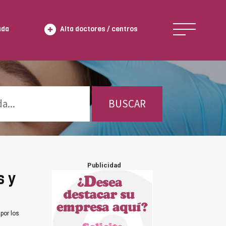
ada
Alta doctores / centros
BUSCAR
Publicidad
s y
por los