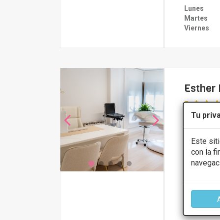
Lunes
Martes
Viernes
Esther 
5
Tu priv
Avinguda de 
Tarragona
Este sit
con la f
PRIMERA 
navegac
Presupue
CONS