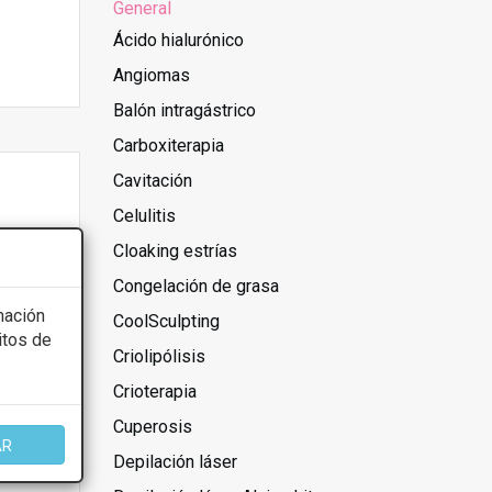
General
Ácido hialurónico
Angiomas
Balón intragástrico
Carboxiterapia
Cavitación
Celulitis
Cloaking estrías
Congelación de grasa
mación
CoolSculpting
itos de
Criolipólisis
Crioterapia
Cuperosis
AR
Depilación láser