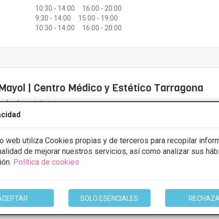
10:30 - 14:00 16:00 - 20:00
9:30 - 14:00 15:00 - 19:00
10:30 - 14:00 16:00 - 20:00
Mayol | Centro Médico y Estético Tarragona
6 Opiniones
acidad
Ramón y Cajal, 25, 2ª-2ª 43001 Tarragona,
VER MAPA
io web utiliza Cookies propias y de terceros para recopilar infor
inalidad de mejorar nuestros servicios, así como analizar sus háb
CONSULTA GRATUITA & FINANCIACIÓN A MEDIDA
ión.
Política de cookies
stos con
5% de descuento *
ULTAR/CITA/PRESUPUESTO
ACEPTAR
SOLO ESENCIALES
RECHAZ