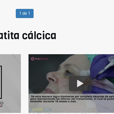
1 de 1
tita cálcica