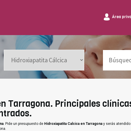
Área priv
en Tarragona. Principales clínica
ntrados.
ona
. Pide un presupuesto de
Hidroxiapatita Calcica en Tarragona
y serás atendido 
ona.