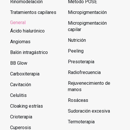
Rinomodelación
Método POSE
Tratamientos capilares
Micropigmentación
General
Micropigmentación
capilar
Ácido hialurónico
Nutrición
Angiomas
Peeling
Balón intragástrico
Presoterapia
BB Glow
Radiofrecuencia
Carboxiterapia
Rejuvenecimiento de
Cavitación
manos
Celulitis
Rosáceas
Cloaking estrías
Sudoración excesiva
Crioterapia
Termoterapia
Cuperosis