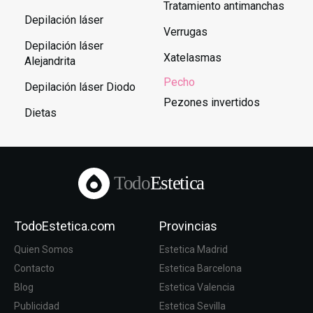
Tratamiento antimanchas
Depilación láser
Verrugas
Depilación láser
Xatelasmas
Alejandrita
Pecho
Depilación láser Diodo
Pezones invertidos
Dietas
Todo
Estetica
TodoEstetica.com
Provincias
Quien Somos
Estetica Madrid
Contacto
Estetica Barcelona
Blog
Estetica Valencia
Publicidad
Estetica Sevilla