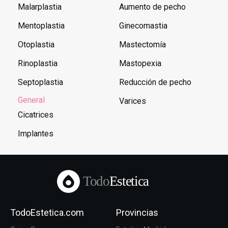
Malarplastia
Aumento de pecho
Mentoplastia
Ginecomastia
Otoplastia
Mastectomía
Rinoplastia
Mastopexia
Septoplastia
Reducción de pecho
General
Varices
Cicatrices
Implantes
Todo
Estetica
TodoEstetica.com
Provincias