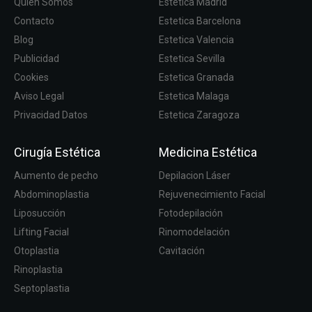
Quien Somos
Estetica Madrid
Contacto
Estetica Barcelona
Blog
Estetica Valencia
Publicidad
Estetica Sevilla
Cookies
Estetica Granada
Aviso Legal
Estetica Malaga
Privacidad Datos
Estetica Zaragoza
Cirugía Estética
Medicina Estética
Aumento de pecho
Depilacion Láser
Abdominoplastia
Rejuvenecimiento Facial
Liposucción
Fotodepilación
Lifting Facial
Rinomodelación
Otoplastia
Cavitación
Rinoplastia
Septoplastia