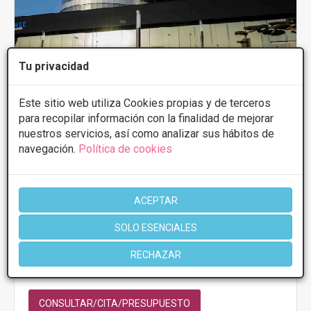
Tu privacidad
Este sitio web utiliza Cookies propias y de terceros
para recopilar información con la finalidad de mejorar
nuestros servicios, así como analizar sus hábitos de
Ilahy
navegación.
Política de cookies
4.6
10 Opiniones
Avda. de la Ilustración, 1 - 46100,
VER MAPA
Burjassot
ACEPTAR
SOLO ESENCIALES
PRIMERA CONSULTA GRATUITA & FINANCIACIÓN A
MEDIDA
RECHAZAR
Tratamientos desde 50€
CONSULTAR/CITA/PRESUPUESTO