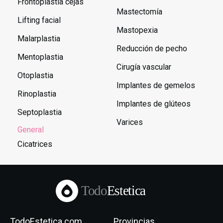
Frontoplastia cejas
Mastectomía
Lifting facial
Mastopexia
Malarplastia
Reducción de pecho
Mentoplastia
Cirugía vascular
Otoplastia
Implantes de gemelos
Rinoplastia
Implantes de glúteos
Septoplastia
Varices
General
Cicatrices
Todo
Estetica
TodoEstetica.com
Provincias