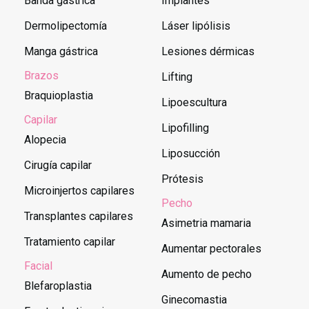
Banda gástrica
Implantes
Dermolipectomía
Láser lipólisis
Manga gástrica
Lesiones dérmicas
Brazos
Lifting
Braquioplastia
Lipoescultura
Capilar
Lipofilling
Alopecia
Liposucción
Cirugía capilar
Prótesis
Microinjertos capilares
Pecho
Transplantes capilares
Asimetria mamaria
Tratamiento capilar
Aumentar pectorales
Facial
Aumento de pecho
Blefaroplastia
Ginecomastia