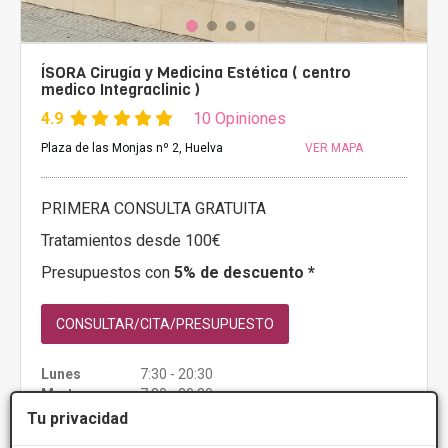
ÍSORA Cirugía y Medicina Estética ( centro
medico Integraclinic )
4.9
10 Opiniones
Plaza de las Monjas nº 2, Huelva
VER MAPA
PRIMERA CONSULTA GRATUITA
Tratamientos desde 100€
Presupuestos con
5% de descuento *
CONSULTAR/CITA/PRESUPUESTO
Lunes
7:30 - 20:30
Martes
7:30 - 20:30
Miércoles
7:30 - 20:30
Tu privacidad