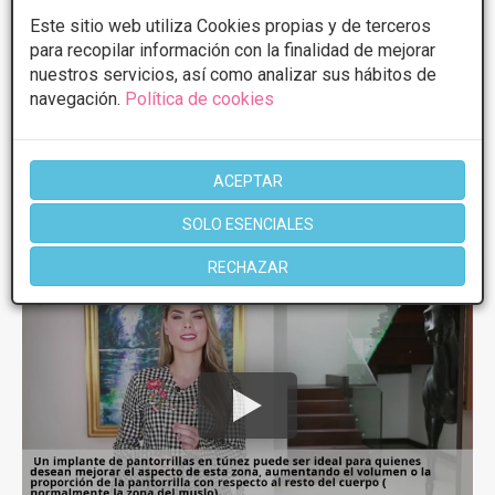
Este sitio web utiliza Cookies propias y de terceros
Más información
para recopilar información con la finalidad de mejorar
nuestros servicios, así como analizar sus hábitos de
navegación.
Política de cookies
1 de 1
ACEPTAR
SOLO ESENCIALES
Videos
Implantes de gemelos
RECHAZAR