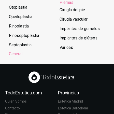
Piernas
Otoplastia
Cirugía del pie
Queiloplastia
Cirugía vascular
Rinoplastia
Implantes de gemelos
Rinoseptoplastia
Implantes de glúteos
Septoplastia
Varices
General
Todo
Estetica
TodoEstetica.com
Provincias
Quien Somos
Estetica Madrid
Contacto
Estetica Barcelona