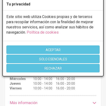
Tu privacidad
CLINICAS LICEA
5
10 Opiniones
Este sitio web utiliza Cookies propias y de terceros
para recopilar información con la finalidad de mejorar
Joan Guell 45, Barcelona
VER MAPA
nuestros servicios, así como analizar sus hábitos de
navegación.
Política de cookies
Lifting sin cirugía
Desde 500€
Presupuestos con
5% de descuento *
ACEPTAR
CONSULTAR/CITA/PRESUPUESTO
SOLO ESENCIALES
RECHAZAR
Lunes
10:00 - 14:00 16:00 - 20:00
Martes
10:00 - 14:00 16:00 - 20:00
Miércoles
10:00 - 14:00 16:00 - 20:00
Jueves
10:00 - 14:00 16:00 - 20:00
Viernes
10:00 - 14:00 16:00 - 20:00
Más información