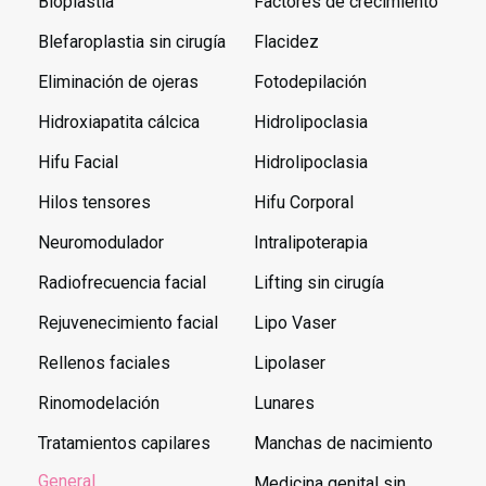
Bioplastia
Factores de crecimiento
Blefaroplastia sin cirugía
Flacidez
Eliminación de ojeras
Fotodepilación
Hidroxiapatita cálcica
Hidrolipoclasia
Hifu Facial
Hidrolipoclasia
Hilos tensores
Hifu Corporal
Neuromodulador
Intralipoterapia
Radiofrecuencia facial
Lifting sin cirugía
Rejuvenecimiento facial
Lipo Vaser
Rellenos faciales
Lipolaser
Rinomodelación
Lunares
Tratamientos capilares
Manchas de nacimiento
General
Medicina genital sin