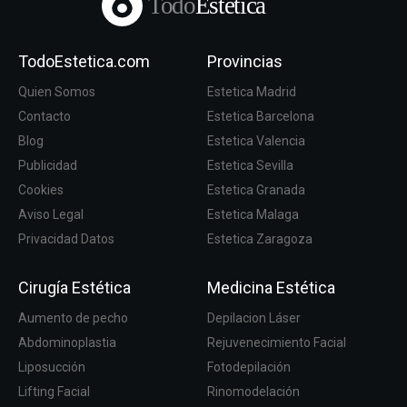
Todo
Estetica
TodoEstetica.com
Provincias
Quien Somos
Estetica Madrid
Contacto
Estetica Barcelona
Blog
Estetica Valencia
Publicidad
Estetica Sevilla
Cookies
Estetica Granada
Aviso Legal
Estetica Malaga
Privacidad Datos
Estetica Zaragoza
Cirugía Estética
Medicina Estética
Aumento de pecho
Depilacion Láser
Abdominoplastia
Rejuvenecimiento Facial
Liposucción
Fotodepilación
Lifting Facial
Rinomodelación