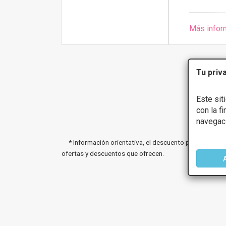
Más infor
Tu priv
Este sit
con la f
navegac
* Información orientativa, el descuento puede variar 
ofertas y descuentos que ofrecen.