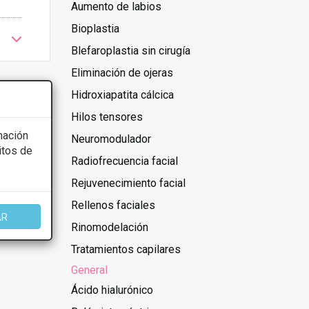
Aumento de labios
Bioplastia
Blefaroplastia sin cirugía
Eliminación de ojeras
Hidroxiapatita cálcica
Hilos tensores
mación
Neuromodulador
itos de
Radiofrecuencia facial
Rejuvenecimiento facial
cer las
Rellenos faciales
AR
Rinomodelación
Tratamientos capilares
General
Ácido hialurónico