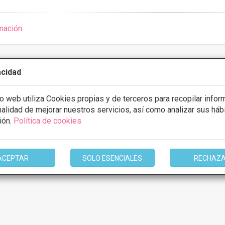
mación
acidad
io web utiliza Cookies propias y de terceros para recopilar infor
inalidad de mejorar nuestros servicios, así como analizar sus háb
1 de 1
ión.
Política de cookies
en función del tratamiento y centro elegidos. Consulte los centros para cono
ACEPTAR
SOLO ESENCIALES
RECHAZ