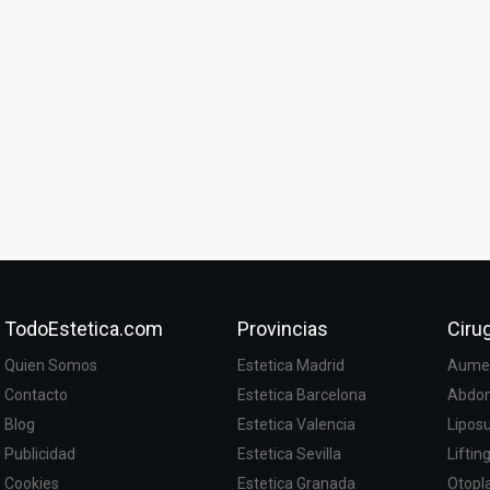
TodoEstetica.com
Provincias
Cirug
Quien Somos
Estetica Madrid
Aumen
Contacto
Estetica Barcelona
Abdom
Blog
Estetica Valencia
Lipos
Publicidad
Estetica Sevilla
Liftin
Cookies
Estetica Granada
Otopla