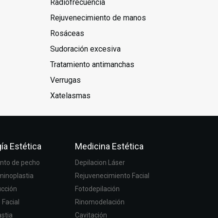
Radiofrecuencia
Rejuvenecimiento de manos
Rosáceas
Sudoración excesiva
Tratamiento antimanchas
Verrugas
Xatelasmas
ía Estética
Medicina Estética
to de pecho
Depilacion Láser
inoplastia
Rejuvenecimiento Facial
ucción
Fotodepilación
g Facial
Rinomodelación
stia
Cavitación