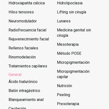
Hidroxiapatita cálcica
Hidrolipoclasia
Hilos tensores
Lifting sin cirugía
Neuromodulador
Lunares
Radiofrecuencia facial
Medicina genital sin
cirugía
Rejuvenecimiento facial
Mesoterapia
Rellenos faciales
Método POSE
Rinomodelación
Micropigmentación
Tratamientos capilares
Micropigmentación
General
capilar
Ácido hialurónico
Nutrición
Balón intragástrico
Peeling
Blanqueamiento anal
Presoterapia
Cavitación