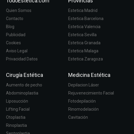
TodoEstetica.com
Provincias
Quien Somos
Estetica Madrid
Contacto
Estetica Barcelona
Blog
Estetica Valencia
Publicidad
Estetica Sevilla
Cookies
Estetica Granada
Aviso Legal
Estetica Malaga
Privacidad Datos
Estetica Zaragoza
Cirugía Estética
Medicina Estética
Aumento de pecho
Depilacion Láser
Abdominoplastia
Rejuvenecimiento Facial
Liposucción
Fotodepilación
Lifting Facial
Rinomodelación
Otoplastia
Cavitación
Rinoplastia
Septoplastia