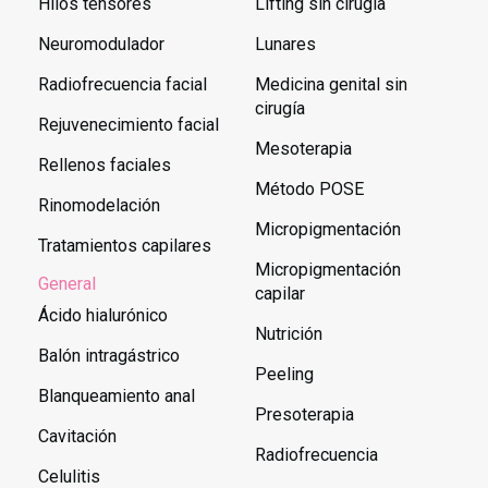
Hilos tensores
Lifting sin cirugía
Neuromodulador
Lunares
Radiofrecuencia facial
Medicina genital sin
cirugía
Rejuvenecimiento facial
Mesoterapia
Rellenos faciales
Método POSE
Rinomodelación
Micropigmentación
Tratamientos capilares
Micropigmentación
General
capilar
Ácido hialurónico
Nutrición
Balón intragástrico
Peeling
Blanqueamiento anal
Presoterapia
Cavitación
Radiofrecuencia
Celulitis