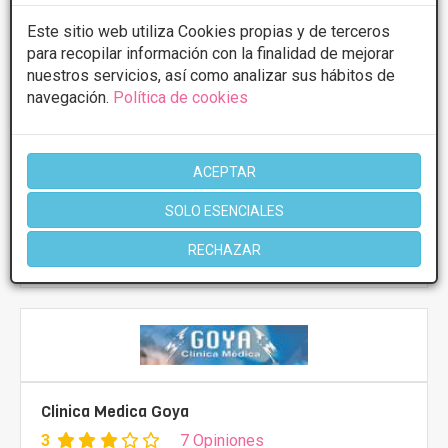
Presupuestos con
5% de descuento *
Este sitio web utiliza Cookies propias y de terceros
para recopilar información con la finalidad de mejorar
CONSULTAR/CITA/PRESUPUESTO
nuestros servicios, así como analizar sus hábitos de
navegación.
Política de cookies
Lunes
10:00 - 14:00 17:00 - 20:00
Martes
10:00 - 14:00 17:00 - 20:00
Miércoles
10:00 - 14:00 17:00 - 20:00
ACEPTAR
Jueves
10:00 - 14:00 17:00 - 20:00
Viernes
10:00 - 14:00 17:00 - 20:00
SOLO ESENCIALES
RECHAZAR
Más información
Clinica Medica Goya
3
7 Opiniones