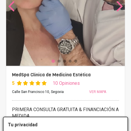
MedSpa Clínica de Medicina Estética
5
10 Opiniones
Calle San Francisco 10, Segovia
VER MAPA
PRIMERA CONSULTA GRATUITA & FINANCIACIÓN A
MEDIDA
Tu privacidad
Celulitis
Desde 200€