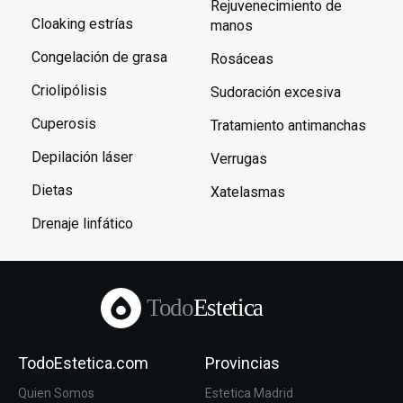
Rejuvenecimiento de
Cloaking estrías
manos
Congelación de grasa
Rosáceas
Criolipólisis
Sudoración excesiva
Cuperosis
Tratamiento antimanchas
Depilación láser
Verrugas
Dietas
Xatelasmas
Drenaje linfático
Todo
Estetica
TodoEstetica.com
Provincias
Quien Somos
Estetica Madrid