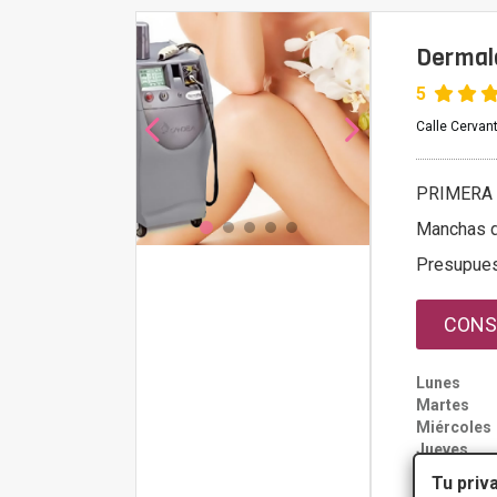
Dermal
5
Calle Cervan
PRIMERA 
Manchas d
Presupue
CONS
Lunes
Martes
Miércoles
Jueves
Viernes
Tu priv