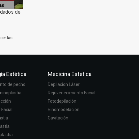
uidados de
cer las
ía Estética
Medicina Estética
to de pecho
Depilacion Láser
inoplastia
Rejuvenecimiento Facial
ucción
Fotodepilación
g Facial
Rinomodelación
stia
Cavitación
astia
plastia