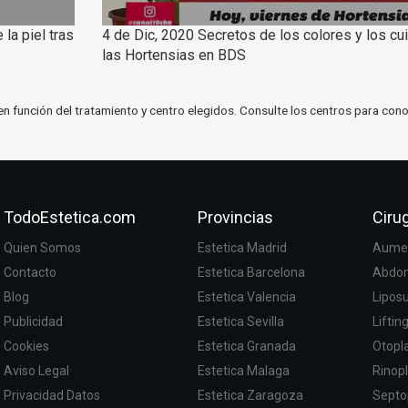
la piel tras
4 de Dic, 2020 Secretos de los colores y los c
las Hortensias en BDS
en función del tratamiento y centro elegidos. Consulte los centros para cono
TodoEstetica.com
Provincias
Cirug
Quien Somos
Estetica Madrid
Aumen
Contacto
Estetica Barcelona
Abdom
Blog
Estetica Valencia
Lipos
Publicidad
Estetica Sevilla
Liftin
Cookies
Estetica Granada
Otopla
Aviso Legal
Estetica Malaga
Rinopl
Privacidad Datos
Estetica Zaragoza
Septo