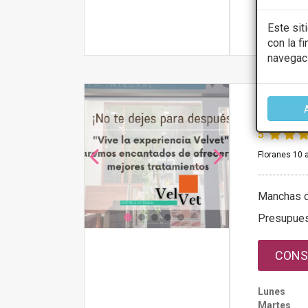
Este sit
Más infor
con la f
navegac
Centro
5
Floranes 10 a
Manchas d
Presupue
CONS
Lunes
Martes