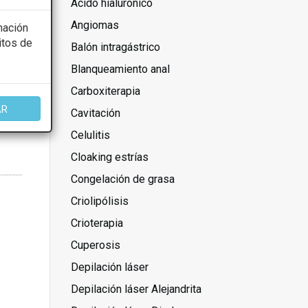
Ácido hialurónico
Angiomas
mación
itos de
Balón intragástrico
Blanqueamiento anal
Carboxiterapia
AR
Cavitación
Celulitis
Cloaking estrías
Congelación de grasa
Criolipólisis
Crioterapia
Cuperosis
Depilación láser
Depilación láser Alejandrita