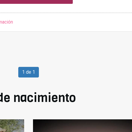
mación
1 de 1
e nacimiento