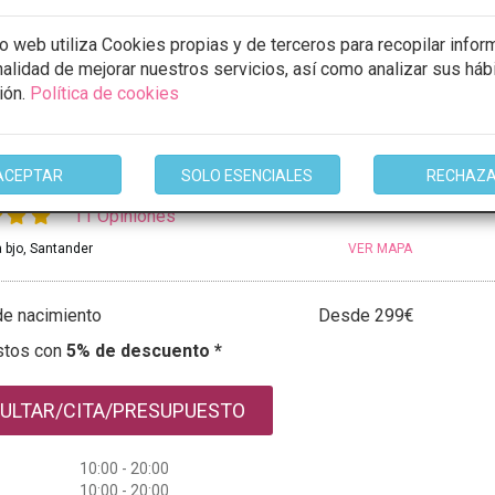
io web utiliza Cookies propias y de terceros para recopilar infor
mación
inalidad de mejorar nuestros servicios, así como analizar sus háb
ión.
Política de cookies
 VELVET
ACEPTAR
SOLO ESENCIALES
RECHAZ
11 Opiniones
 bjo, Santander
VER MAPA
e nacimiento
Desde 299€
stos con
5% de descuento *
ULTAR/CITA/PRESUPUESTO
10:00 - 20:00
10:00 - 20:00