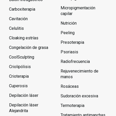
Micropigmentación
Carboxiterapia
capilar
Cavitación
Nutrición
Celulitis
Peeling
Cloaking estrías
Presoterapia
Congelación de grasa
Psoriasis
CoolSculpting
Radiofrecuencia
Criolipólisis
Rejuvenecimiento de
Crioterapia
manos
Cuperosis
Rosáceas
Depilación láser
Sudoración excesiva
Depilación láser
Termoterapia
Alejandrita
Tratamiento antimanchas