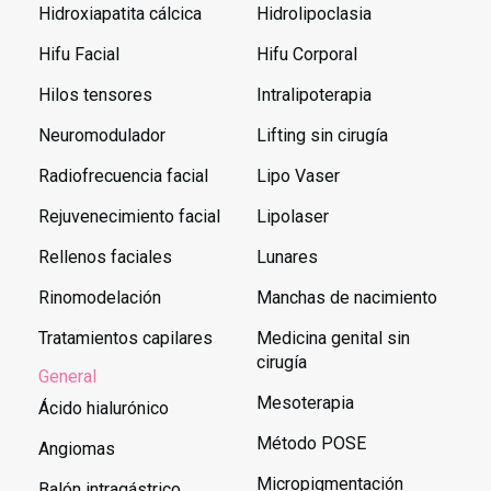
Hidroxiapatita cálcica
Hidrolipoclasia
Hifu Facial
Hifu Corporal
Hilos tensores
Intralipoterapia
Neuromodulador
Lifting sin cirugía
Radiofrecuencia facial
Lipo Vaser
Rejuvenecimiento facial
Lipolaser
Rellenos faciales
Lunares
Rinomodelación
Manchas de nacimiento
Tratamientos capilares
Medicina genital sin
cirugía
General
Mesoterapia
Ácido hialurónico
Método POSE
Angiomas
Micropigmentación
Balón intragástrico