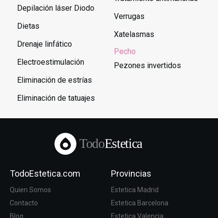
Depilación láser Diodo
Verrugas
Dietas
Xatelasmas
Drenaje linfático
Pecho
Electroestimulación
Pezones invertidos
Eliminación de estrías
Eliminación de tatuajes
Todo
Estetica
TodoEstetica.com
Provincias
Quien Somos
Estetica Madrid
Contacto
Estetica Barcelona
Blog
Estetica Valencia