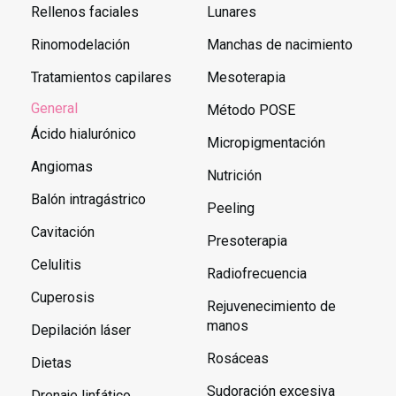
Rellenos faciales
Lunares
Rinomodelación
Manchas de nacimiento
Tratamientos capilares
Mesoterapia
General
Método POSE
Ácido hialurónico
Micropigmentación
Angiomas
Nutrición
Balón intragástrico
Peeling
Cavitación
Presoterapia
Celulitis
Radiofrecuencia
Cuperosis
Rejuvenecimiento de
manos
Depilación láser
Rosáceas
Dietas
Sudoración excesiva
Drenaje linfático