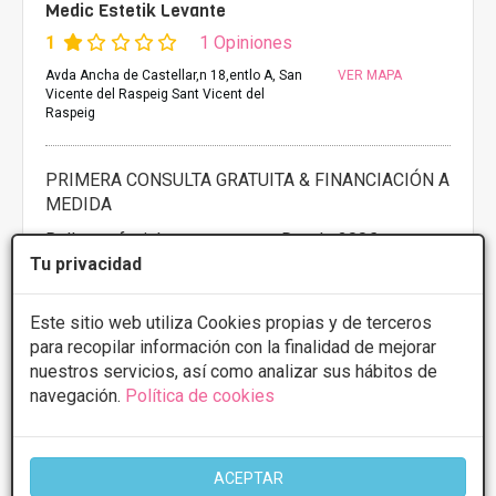
Medic Estetik Levante
1
1 Opiniones
Avda Ancha de Castellar,n 18,entlo A, San
VER MAPA
Vicente del Raspeig Sant Vicent del
Raspeig
PRIMERA CONSULTA GRATUITA & FINANCIACIÓN A
MEDIDA
Rellenos faciales
Desde 200€
Tu privacidad
Presupuestos con
10% de descuento *
Este sitio web utiliza Cookies propias y de terceros
CONSULTAR/CITA/PRESUPUESTO
para recopilar información con la finalidad de mejorar
nuestros servicios, así como analizar sus hábitos de
navegación.
Política de cookies
Más información
ACEPTAR