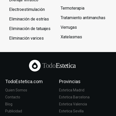
Termoterapia
Electroestimulación
Tratamiento antimanchas
Eliminación de estrías
Verrugas
Eliminación de tatuajes
Xatelasmas
Eliminación varices
Todo
Estetica
TodoEstetica.com
Provincias
Quien Somos
Estetica Madrid
Contacto
Estetica Barcelona
Blog
Estetica Valencia
Publicidad
Estetica Sevilla