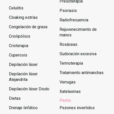
Presoterapia
Celulitis
Psoriasis
Cloaking estrías
Radiofrecuencia
Congelación de grasa
Rejuvenecimiento de
manos
Criolipólisis
Rosáceas
Crioterapia
Sudoración excesiva
Cuperosis
Termoterapia
Depilación láser
Tratamiento antimanchas
Depilación láser
Alejandrita
Verrugas
Depilación láser Diodo
Xatelasmas
Dietas
Pecho
Drenaje linfático
Pezones invertidos