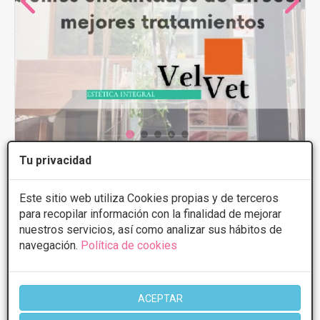
Tu privacidad
Centro VELVET
5
11 Opiniones
Este sitio web utiliza Cookies propias y de terceros
Floranes 10 a bjo, Santander
VER MAPA
para recopilar información con la finalidad de mejorar
nuestros servicios, así como analizar sus hábitos de
navegación.
Política de cookies
Tratamientos desde 29€
Presupuestos con
5% de descuento *
ACEPTAR
CONSULTAR/CITA/PRESUPUESTO