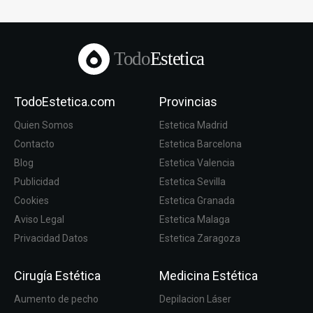
Todo
Estetica
TodoEstetica.com
Provincias
Quien Somos
Estetica Madrid
Contacto
Estetica Barcelona
Blog
Estetica Valencia
Publicidad
Estetica Sevilla
Cookies
Estetica Granada
Aviso Legal
Estetica Malaga
Privacidad Datos
Estetica Zaragoza
Cirugía Estética
Medicina Estética
Aumento de pecho
Depilacion Láser