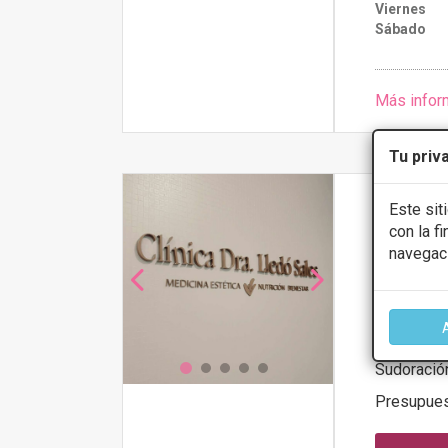
Viernes
Sábado
Más infor
Tu priv
Este sit
Clinica
con la f
4.6
navegac
Calle Goberna
PRIMERA 
Sudoració
Presupue