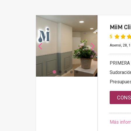
MiiM Cl
5
Asensi, 28, 1
PRIMERA 
Sudoració
Presupue
CONS
Más infor