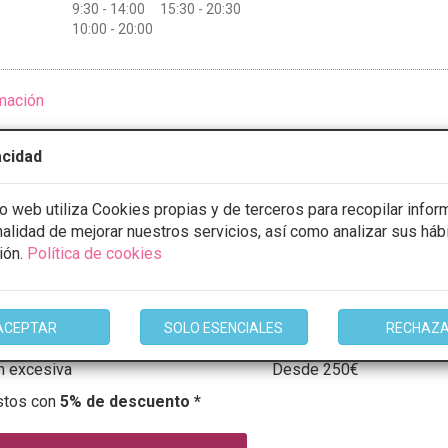
9:30 - 14:00 15:30 - 20:30
10:00 - 20:00
mación
acidad
io web utiliza Cookies propias y de terceros para recopilar infor
 Dra. Lledó Sales
inalidad de mejorar nuestros servicios, así como analizar sus háb
9 Opiniones
ión.
Política de cookies
dor, 32 - 12003, Castellon de la Plana
VER MAPA
ACEPTAR
SOLO ESENCIALES
RECHAZ
CONSULTA GRATUITA & FINANCIACIÓN A MEDIDA
n excesiva
Desde 250€
stos con
5% de descuento *