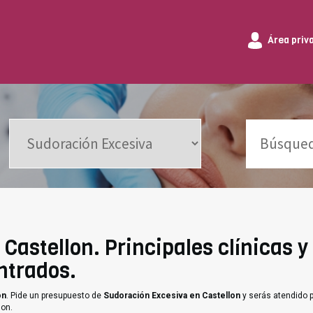
Área priv
Castellon. Principales clínicas y
ntrados.
on
. Pide un presupuesto de
Sudoración Excesiva en Castellon
y serás atendido p
lon.