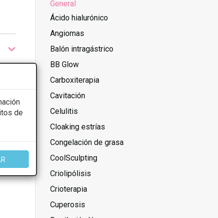
General
Ácido hialurónico
Angiomas
Balón intragástrico
BB Glow
Carboxiterapia
Cavitación
mación
Celulitis
itos de
Cloaking estrías
Congelación de grasa
CoolSculpting
AR
Criolipólisis
Crioterapia
Cuperosis