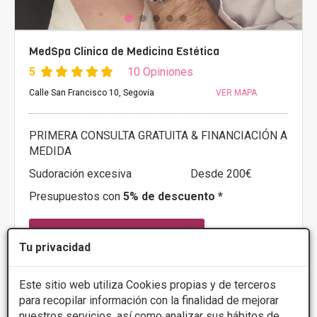
MedSpa Clínica de Medicina Estética
5
10 Opiniones
Calle San Francisco 10, Segovia
VER MAPA
PRIMERA CONSULTA GRATUITA & FINANCIACIÓN A
MEDIDA
Sudoración excesiva
Desde 200€
Presupuestos con
5% de descuento *
CONSULTAR/CITA/PRESUPUESTO
Tu privacidad
Lunes
10:00 - 14:00 17:00 - 20:00
Martes
10:00 - 14:00 17:00 - 20:00
Este sitio web utiliza Cookies propias y de terceros
Miércoles
10:00 - 14:00 17:00 - 20:00
para recopilar información con la finalidad de mejorar
Jueves
10:00 - 14:00 17:00 - 20:00
nuestros servicios, así como analizar sus hábitos de