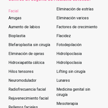
Eliminación de estrías
Facial
Arrugas
Eliminación varices
Aumento de labios
Factores de crecimiento
Bioplastia
Flacidez
Blefaroplastia sin cirugía
Fotodepilación
Eliminación de ojeras
Hidrolipoclasia
Hidroxiapatita cálcica
Hidrolipoclasia
Hilos tensores
Lifting sin cirugía
Neuromodulador
Lunares
Radiofrecuencia facial
Medicina genital sin
cirugía
Rejuvenecimiento facial
Mesoterapia
Rellenos faciales