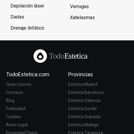
Depilación láser
Verrugas
Dietas
Xatelasmas
Drenaje linfático
Todo
Estetica
TodoEstetica.com
Provincias
Quien Somos
Estetica Madrid
Contacto
Estetica Barcelona
Blog
Estetica Valencia
Publicidad
Estetica Sevilla
Cookies
Estetica Granada
Aviso Legal
Estetica Malaga
Privacidad Datos
Estetica Zaragoza