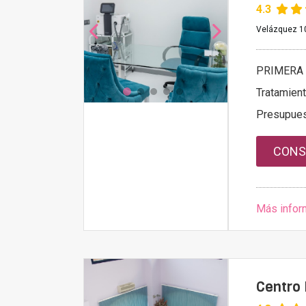
4.3
Velázquez 10
PRIMERA 
Tratamien
Presupue
CONS
Más infor
Centro 