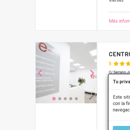
Viernes
Más infor
CENTRO
5
C/ Serrano Jo
Tu priv
Tratamien
Este sit
Presupue
con la f
navegac
CONS