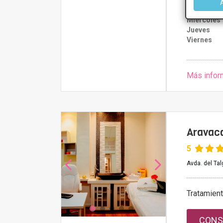
Lunes
Martes
Miércoles
Jueves
Viernes
Más infor
Aravaca
5
Avda. del Ta
Tratamien
CONS