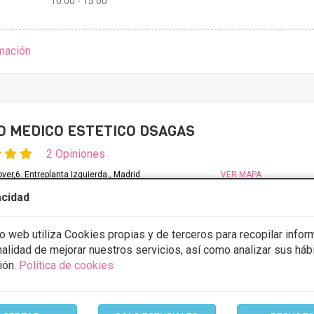
10:00 - 15:00
mación
 MEDICO ESTETICO DSAGAS
2 Opiniones
ver,6. Entreplanta Izquierda., Madrid
VER MAPA
acidad
tos desde 30€
io web utiliza Cookies propias y de terceros para recopilar infor
stos con
5% de descuento *
inalidad de mejorar nuestros servicios, así como analizar sus háb
ión.
Política de cookies
ULTAR/CITA/PRESUPUESTO