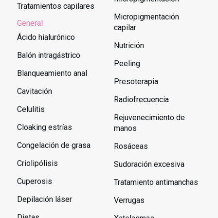
Tratamientos capilares
Micropigmentación
General
capilar
Ácido hialurónico
Nutrición
Balón intragástrico
Peeling
Blanqueamiento anal
Presoterapia
Cavitación
Radiofrecuencia
Celulitis
Rejuvenecimiento de
Cloaking estrías
manos
Congelación de grasa
Rosáceas
Criolipólisis
Sudoración excesiva
Cuperosis
Tratamiento antimanchas
Depilación láser
Verrugas
Dietas