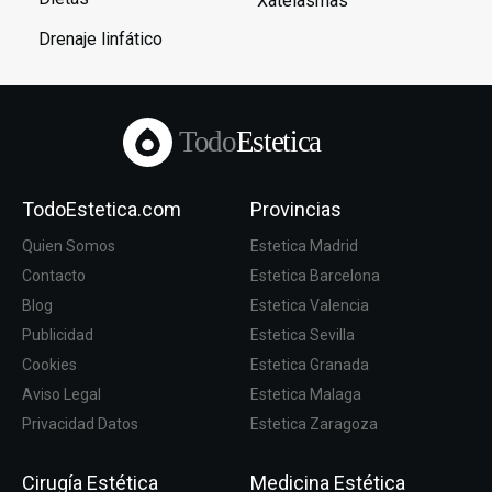
Xatelasmas
Drenaje linfático
Todo
Estetica
TodoEstetica.com
Provincias
Quien Somos
Estetica Madrid
Contacto
Estetica Barcelona
Blog
Estetica Valencia
Publicidad
Estetica Sevilla
Cookies
Estetica Granada
Aviso Legal
Estetica Malaga
Privacidad Datos
Estetica Zaragoza
Cirugía Estética
Medicina Estética