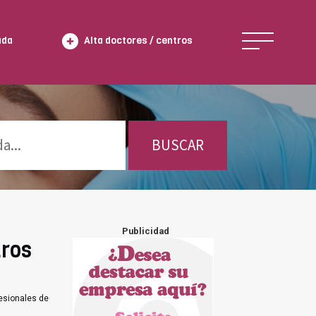
ada
Alta doctores / centros
BUSCAR
Publicidad
tros
esionales de