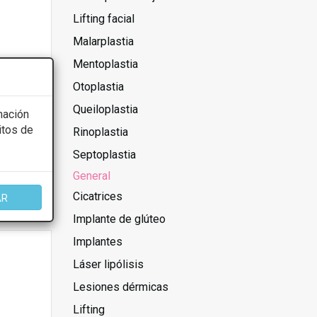
Lifting facial
Malarplastia
Mentoplastia
Otoplastia
Queiloplastia
mación
itos de
Rinoplastia
Septoplastia
General
Cicatrices
AR
Implante de glúteo
Implantes
Láser lipólisis
Lesiones dérmicas
Lifting