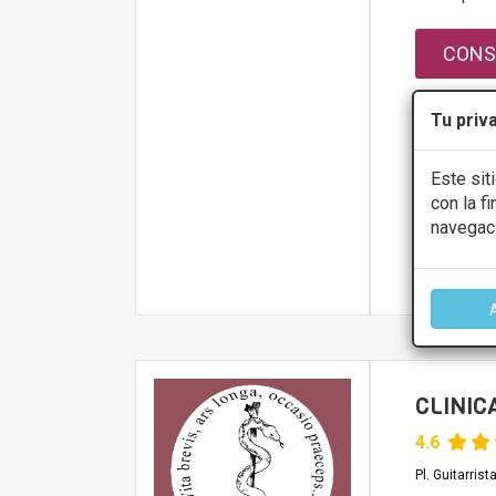
CONS
Lunes
Tu priv
Martes
Miércoles
Este sit
Jueves
Viernes
con la f
navegac
Más infor
CLINIC
4.6
Pl. Guitarris