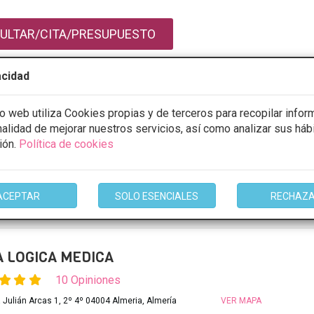
ULTAR/CITA/PRESUPUESTO
9:00 - 20:00
acidad
9:00 - 20:00
9:00 - 20:00
io web utiliza Cookies propias y de terceros para recopilar infor
9:00 - 20:00
9:00 - 17:00
inalidad de mejorar nuestros servicios, así como analizar sus háb
ión.
Política de cookies
mación
ACEPTAR
SOLO ESENCIALES
RECHAZ
A LOGICA MEDICA
10 Opiniones
ta Julián Arcas 1, 2º 4º 04004 Almeria, Almería
VER MAPA