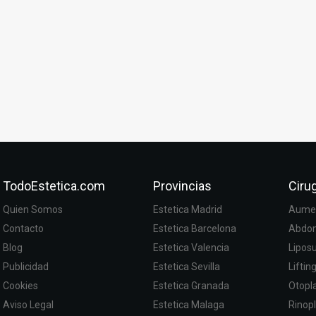
TodoEstetica.com
Provincias
Cirug
Quien Somos
Estetica Madrid
Aumen
Contacto
Estetica Barcelona
Abdom
Blog
Estetica Valencia
Lipos
Publicidad
Estetica Sevilla
Liftin
Cookies
Estetica Granada
Otopla
Aviso Legal
Estetica Malaga
Rinopl