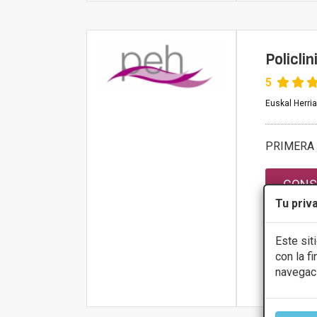
Policli
5
Euskal Herria
PRIMERA 
CONS
Tu priv
Lunes
Martes
Este sit
Miércoles
con la f
Jueves
navegac
Viernes