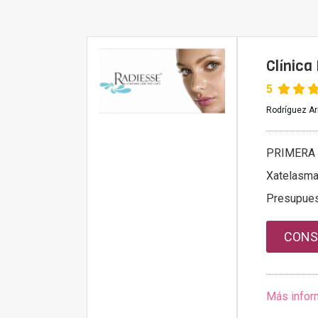
Clínica
5
Rodríguez Ari
PRIMERA 
Xatelasm
Presupue
CONS
Más infor