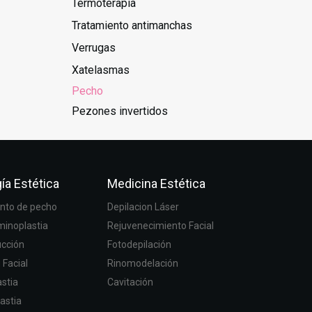
Termoterapia
Tratamiento antimanchas
Verrugas
Xatelasmas
Pecho
Pezones invertidos
ía Estética
Medicina Estética
to de pecho
Depilacion Láser
inoplastia
Rejuvenecimiento Facial
ucción
Fotodepilación
g Facial
Rinomodelación
stia
Cavitación
astia