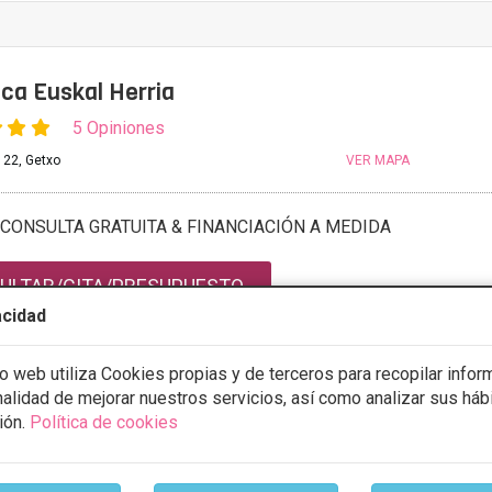
nica Euskal Herria
5 Opiniones
 22, Getxo
VER MAPA
CONSULTA GRATUITA & FINANCIACIÓN A MEDIDA
ULTAR/CITA/PRESUPUESTO
acidad
9:00 - 20:00
9:00 - 20:00
io web utiliza Cookies propias y de terceros para recopilar infor
9:00 - 20:00
inalidad de mejorar nuestros servicios, así como analizar sus háb
9:00 - 20:00
ión.
Política de cookies
9:00 - 20:00