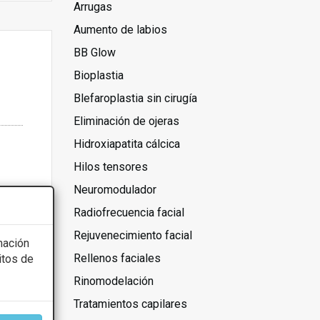
Arrugas
Aumento de labios
BB Glow
Bioplastia
Blefaroplastia sin cirugía
Eliminación de ojeras
Hidroxiapatita cálcica
Hilos tensores
Neuromodulador
Radiofrecuencia facial
Rejuvenecimiento facial
mación
Rellenos faciales
itos de
Rinomodelación
Tratamientos capilares