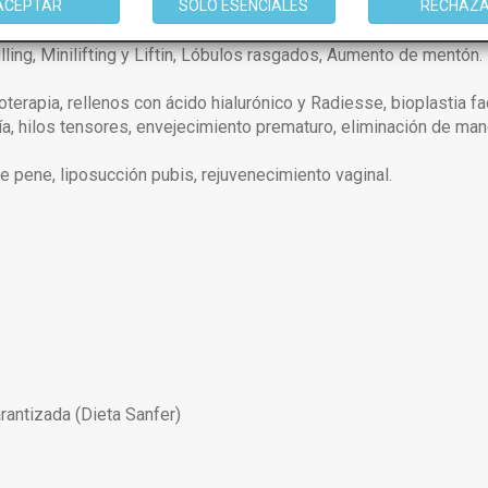
cas seleccionadas).
ACEPTAR
SOLO ESENCIALES
RECHAZ
filling, Minilifting y Liftin, Lóbulos rasgados, Aumento de mentón.
oterapia, rellenos con ácido hialurónico y Radiesse, bioplastia fa
ugía, hilos tensores, envejecimiento prematuro, eliminación de ma
e pene, liposucción pubis, rejuvenecimiento vaginal.
antizada (Dieta Sanfer)