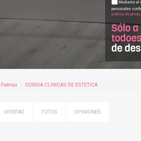
Mediante el 
personales confi
política de priva
Sólo a
todoes
de de
s Palmas
DORSIA CLINICAS DE ESTETICA
OFERTAS
FOTOS
OPINIONES