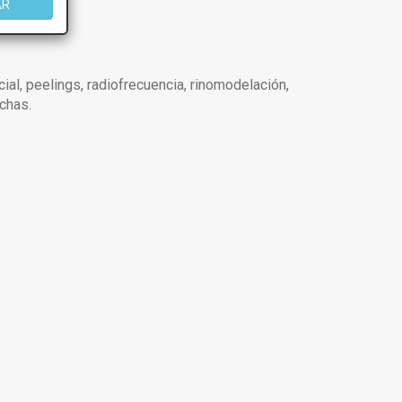
AR
cial, peelings, radiofrecuencia, rinomodelación,
nchas.