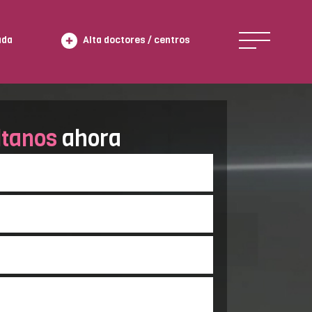
ada
Alta doctores / centros
ltanos
ahora