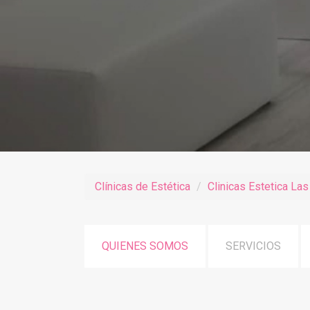
Clínicas de Estética
Clinicas Estetica La
QUIENES SOMOS
SERVICIOS