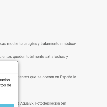
ticas mediante cirugías y tratamientos médico-
pacientes queden totalmente satisfechos y
e cada 4 pacientes que se operan en España lo
mación
itos de
e glúteos.
 sin cirugía Aqualyx, Fotodepilación (en