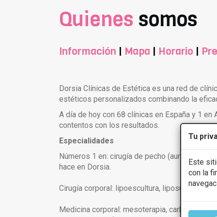
Quienes
somos
Información
|
Mapa
|
Horario
|
Pre
Dorsia Clínicas de Estética es una red de clín
estéticos personalizados combinando la eficac
A día de hoy con 68 clínicas en España y 1 en
contentos con los resultados.
Tu priv
Especialidades
Números 1 en: cirugía de pecho (aumento, redu
Este sit
hace en Dorsia.
con la f
navegac
Cirugía corporal: lipoescultura, liposucción Str
Medicina corporal: mesoterapia, carboxiterapia