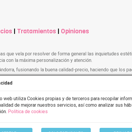
cios
|
Tratamientos
|
Opiniones
icas que vela por resolver de forma general las inquietudes esté
ia con la máxima personalización y atención.
 Andorra, fusionando la buena calidad-precio, haciendo que los 
acidad
cción, elevación, recambio de prótesis, asimetría mamaria). 1 d
io web utiliza Cookies propias y de terceros para recopilar infor
inalidad de mejorar nuestros servicios, así como analizar sus háb
ión.
Política de cookies
ech lipo, abdominoplastia, dermolipectomia, lipofilling, aumento d
, rejuvenecimiento de manos, eliminación de varices, Liposucción