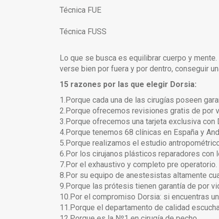
Técnica FUE
Técnica FUSS
Lo que se busca es equilibrar cuerpo y mente. 
verse bien por fuera y por dentro, conseguir un
15 razones por las que elegir Dorsia:
1.Porque cada una de las cirugías poseen garan
2.Porque ofrecemos revisiones gratis de por v
3.Porque ofrecemos una tarjeta exclusiva con 
4.Porque tenemos 68 clínicas en España y And
5.Porque realizamos el estudio antropométrico
6.Por los cirujanos plásticos reparadores con 
7.Por el exhaustivo y completo pre operatorio.
8.Por su equipo de anestesistas altamente cua
9.Porque las prótesis tienen garantía de por vi
10.Por el compromiso Dorsia: si encuentras un 
11.Porque el departamento de calidad escucha
12.Porque es la Nº1 en cirugía de pecho.