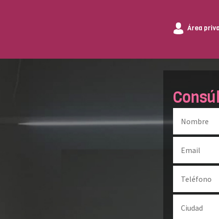
Área priv
Consú