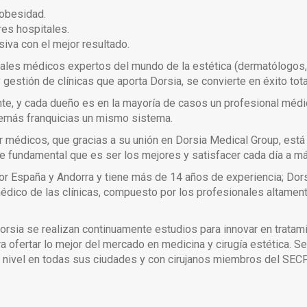
 obesidad.
res hospitales.
iva con el mejor resultado.
ales médicos expertos del mundo de la estética (dermatólogos, 
estión de clínicas que aporta Dorsia, se convierte en éxito tota
te, y cada dueño es en la mayoría de casos un profesional médico
 demás franquicias un mismo sistema.
or médicos, que gracias a su unión en Dorsia Medical Group, est
ase fundamental que es ser los mejores y satisfacer cada día a m
por España y Andorra y tiene más de 14 años de experiencia; Dor
médico de las clínicas, compuesto por los profesionales altamente
rsia se realizan continuamente estudios para innovar en tratamie
 ofertar lo mejor del mercado en medicina y cirugía estética. S
r nivel en todas sus ciudades y con cirujanos miembros del SEC