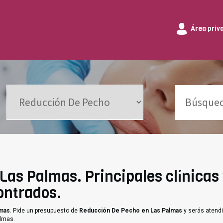
Área priv
as Palmas. Principales clínicas 
ontrados.
lmas
. Pide un presupuesto de
Reducción De Pecho en Las Palmas
y serás atendi
almas.