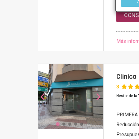
CONS
Más infor
Clínica
3
Nestor de la 
PRIMERA 
Reducción
Presupue