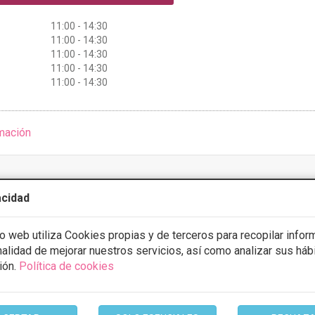
11:00 - 14:30
11:00 - 14:30
11:00 - 14:30
11:00 - 14:30
11:00 - 14:30
mación
acidad
tefania Poza Guedes
io web utiliza Cookies propias y de terceros para recopilar infor
1 Opiniones
inalidad de mejorar nuestros servicios, así como analizar sus háb
 Joaquin Blanco Montesdeoca, 3. CP: 35019,
VER MAPA
ión.
Política de cookies
an Canaria
CONSULTA GRATUITA & FINANCIACIÓN A MEDIDA