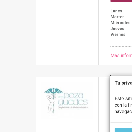
Lunes
Martes
Miércoles
Jueves
Viernes
Más infor
Tu priv
Dra. Es
Este sit
5
con la f
C/ Archivero
navegac
Palmas de Gr
PRIMERA 