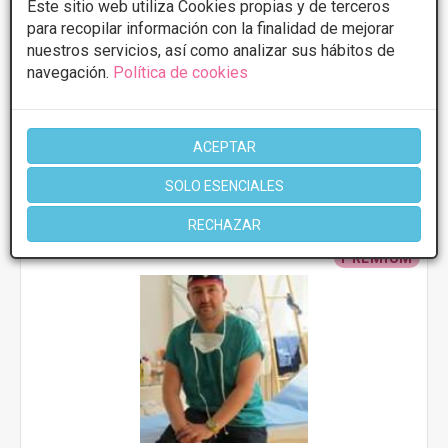
Este sitio web utiliza Cookies propias y de terceros
MEDIDA
para recopilar información con la finalidad de mejorar
Abdominoplastia
Desde 4000€
nuestros servicios, así como analizar sus hábitos de
Presupuestos con
5% de descuento *
navegación.
Política de cookies
CONSULTAR/CITA/PRESUPUESTO
ACEPTAR
SOLO ESENCIALES
Más información
RECHAZAR
PREMIUM