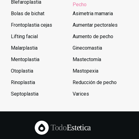
Blefaroplastia
Pecho
Bolas de bichat
Asimetria mamaria
Frontoplastia cejas
Aumentar pectorales
Lifting facial
Aumento de pecho
Malarplastia
Ginecomastia
Mentoplastia
Mastectomía
Otoplastia
Mastopexia
Rinoplastia
Reducción de pecho
Septoplastia
Varices
Todo
Estetica