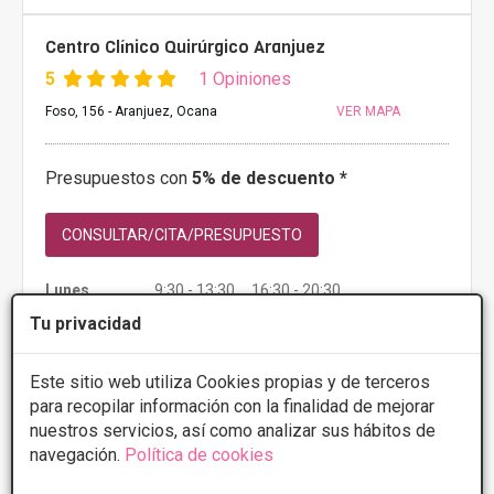
Centro Clínico Quirúrgico Aranjuez
5
1 Opiniones
Foso, 156 - Aranjuez, Ocana
VER MAPA
Presupuestos con
5% de descuento *
CONSULTAR/CITA/PRESUPUESTO
Lunes
9:30 - 13:30 16:30 - 20:30
Martes
9:30 - 13:30 16:30 - 20:30
Tu privacidad
Miércoles
9:30 - 13:30 16:30 - 20:30
Jueves
9:30 - 13:30 16:30 - 20:30
Viernes
9:30 - 13:30 16:30 - 20:30
Este sitio web utiliza Cookies propias y de terceros
para recopilar información con la finalidad de mejorar
nuestros servicios, así como analizar sus hábitos de
Más información
navegación.
Política de cookies