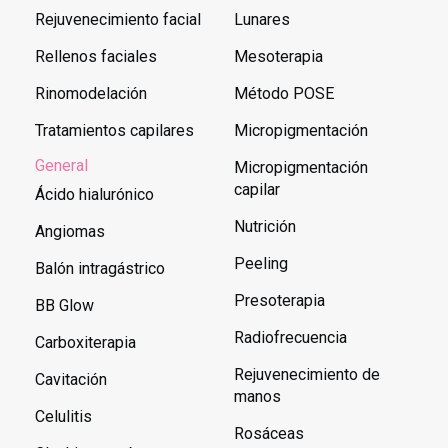
Rejuvenecimiento facial
Lunares
Rellenos faciales
Mesoterapia
Rinomodelación
Método POSE
Tratamientos capilares
Micropigmentación
General
Micropigmentación
capilar
Ácido hialurónico
Nutrición
Angiomas
Peeling
Balón intragástrico
Presoterapia
BB Glow
Radiofrecuencia
Carboxiterapia
Rejuvenecimiento de
Cavitación
manos
Celulitis
Rosáceas