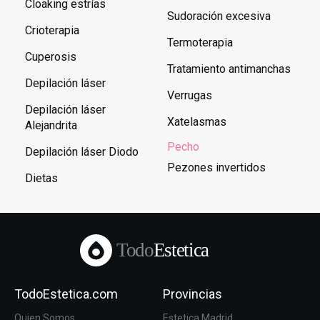
Cloaking estrías
Sudoración excesiva
Crioterapia
Termoterapia
Cuperosis
Tratamiento antimanchas
Depilación láser
Verrugas
Depilación láser
Xatelasmas
Alejandrita
Pecho
Depilación láser Diodo
Pezones invertidos
Dietas
Todo
Estetica
TodoEstetica.com
Provincias
Quien Somos
Estetica Madrid