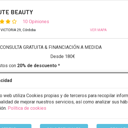
UTE BEAUTY
10 Opiniones
 VICTORIA 29, Córdoba
VER MAPA
CONSULTA GRATUITA & FINANCIACIÓN A MEDIDA
Desde 180€
stos con
20% de descuento *
acidad
ULTAR/CITA/PRESUPUESTO
io web utiliza Cookies propias y de terceros para recopilar infor
10:00 - 20:00
inalidad de mejorar nuestros servicios, así como analizar sus háb
10:00 - 20:00
10:00 - 20:00
ión.
Política de cookies
10:00 - 20:00
10:00 - 20:00
10:00 - 14:00