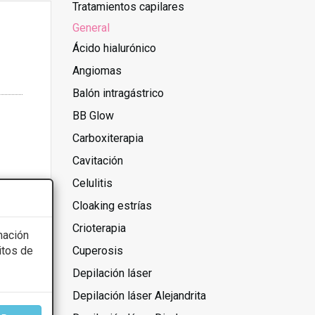
Tratamientos capilares
General
Ácido hialurónico
Angiomas
Balón intragástrico
BB Glow
Carboxiterapia
Cavitación
Celulitis
Cloaking estrías
Crioterapia
mación
itos de
Cuperosis
Depilación láser
Depilación láser Alejandrita