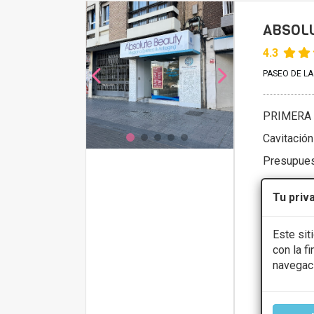
ABSOL
4.3
PASEO DE LA
PRIMERA 
Cavitación
Presupue
Tu priv
CONS
Este sit
Lunes
con la f
Martes
Miércoles
navegac
Jueves
Viernes
Sábado