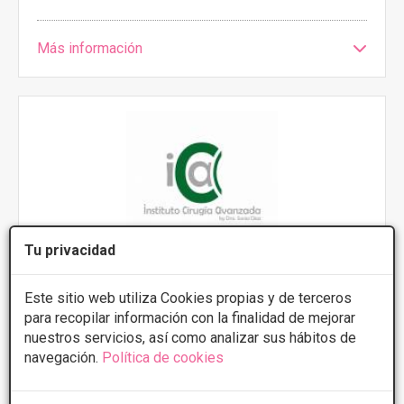
Más información
Tu privacidad
Este sitio web utiliza Cookies propias y de terceros
Instituto de Cirugia Avanzada
para recopilar información con la finalidad de mejorar
5
1 Opiniones
nuestros servicios, así como analizar sus hábitos de
navegación.
Política de cookies
Calle La Palmita, 2, Orotava
VER MAPA