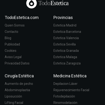
Todo
Estetica
TodoEstetica.com
Provincias
Quien Somos
Estetica Madrid
Contacto
Estetica Barcelona
Blog
Estetica Valencia
Publicidad
Estetica Sevilla
Cookies
Estetica Granada
Aviso Legal
Estetica Malaga
Privacidad Datos
Estetica Zaragoza
Cirugía Estética
Medicina Estética
Aumento de pecho
Depilacion Láser
Abdominoplastia
Rejuvenecimiento Facial
Liposucción
Fotodepilación
Lifting Facial
Rinomodelación