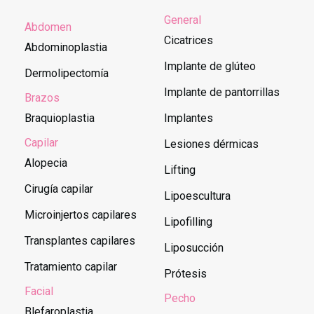
General
Abdomen
Cicatrices
Abdominoplastia
Implante de glúteo
Dermolipectomía
Implante de pantorrillas
Brazos
Braquioplastia
Implantes
Capilar
Lesiones dérmicas
Alopecia
Lifting
Cirugía capilar
Lipoescultura
Microinjertos capilares
Lipofilling
Transplantes capilares
Liposucción
Tratamiento capilar
Prótesis
Facial
Pecho
Blefaroplastia