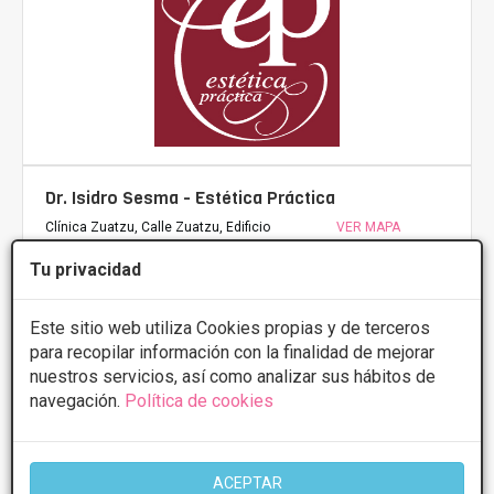
Dr. Isidro Sesma - Estética Práctica
Clínica Zuatzu, Calle Zuatzu, Edificio
VER MAPA
Europa, Donosti San Sebastián
Tu privacidad
Blefaroplastia
2500€
Este sitio web utiliza Cookies propias y de terceros
Presupuestos con
5% de descuento *
para recopilar información con la finalidad de mejorar
nuestros servicios, así como analizar sus hábitos de
navegación.
Política de cookies
CONSULTAR/CITA/PRESUPUESTO
ACEPTAR