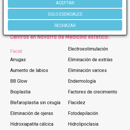
ACEPTAR
Poblaciones en Navarra:
SOLO ESENCIALES
Pamplona
RECHAZAR
Centros en Navarra de Medicina estética:
Electroestimulación
Facial
Arrugas
Eliminación de estrías
Aumento de labios
Eliminación varices
BB Glow
Endermología
Bioplastia
Factores de crecimiento
Blefaroplastia sin cirugía
Flacidez
Eliminación de ojeras
Fotodepilación
Hidroxiapatita cálcica
Hidrolipoclasia