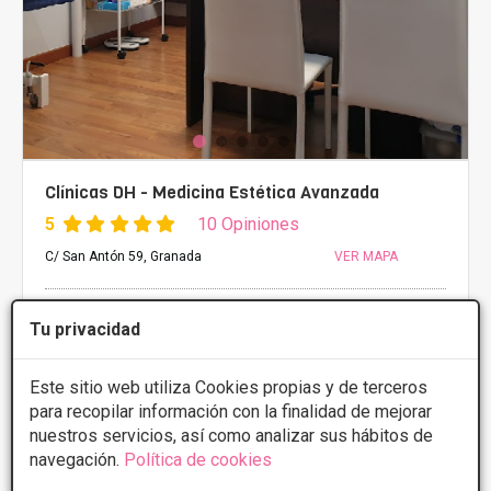
Clínicas DH - Medicina Estética Avanzada
5
10 Opiniones
C/ San Antón 59, Granada
VER MAPA
PRIMERA CONSULTA GRATUITA & FINANCIACIÓN A
Tu privacidad
MEDIDA
Tratamientos desde 20€
Este sitio web utiliza Cookies propias y de terceros
para recopilar información con la finalidad de mejorar
nuestros servicios, así como analizar sus hábitos de
CONSULTAR/CITA/PRESUPUESTO
navegación.
Política de cookies