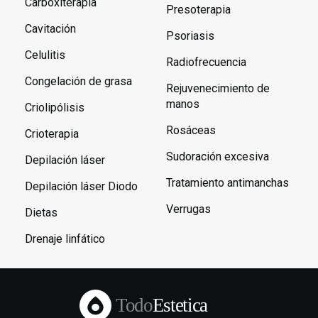
Carboxiterapia
Presoterapia
Cavitación
Psoriasis
Celulitis
Radiofrecuencia
Congelación de grasa
Rejuvenecimiento de
manos
Criolipólisis
Rosáceas
Crioterapia
Sudoración excesiva
Depilación láser
Tratamiento antimanchas
Depilación láser Diodo
Verrugas
Dietas
Drenaje linfático
Todo
Estetica