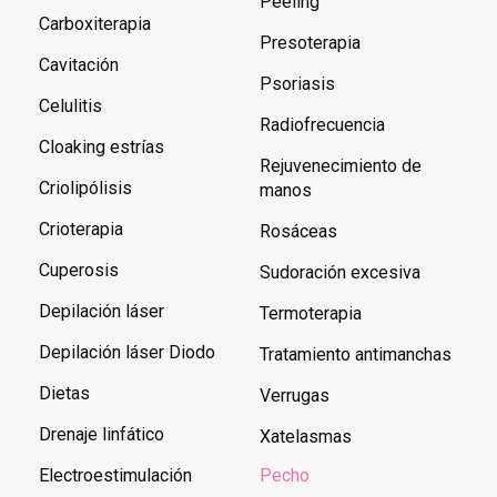
Peeling
Carboxiterapia
Presoterapia
Cavitación
Psoriasis
Celulitis
Radiofrecuencia
Cloaking estrías
Rejuvenecimiento de
Criolipólisis
manos
Crioterapia
Rosáceas
Cuperosis
Sudoración excesiva
Depilación láser
Termoterapia
Depilación láser Diodo
Tratamiento antimanchas
Dietas
Verrugas
Drenaje linfático
Xatelasmas
Electroestimulación
Pecho