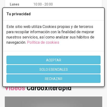
Lunes
10:00 - 20:00
Martes
10:00 - 20:00
Tu privacidad
Miércoles
10:00 - 20:00
Jueves
10:00 - 20:00
Viernes
10:00 - 20:00
Este sitio web utiliza Cookies propias y de terceros
Sábado
9:00 - 13:00
para recopilar información con la finalidad de mejorar
nuestros servicios, así como analizar sus hábitos de
navegación.
Política de cookies
Más información
ACEPTAR
1 de 1
SOLO ESENCIALES
RECHAZAR
Videos
Carboxiterapia