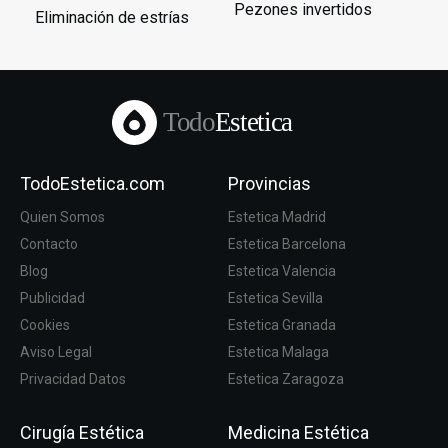
Pezones invertidos
Eliminación de estrías
Todo
Estetica
TodoEstetica.com
Provincias
Quien Somos
Estetica Madrid
Contacto
Estetica Barcelona
Blog
Estetica Valencia
Publicidad
Estetica Sevilla
Cookies
Estetica Granada
Aviso Legal
Estetica Malaga
Privacidad Datos
Estetica Zaragoza
Cirugía Estética
Medicina Estética