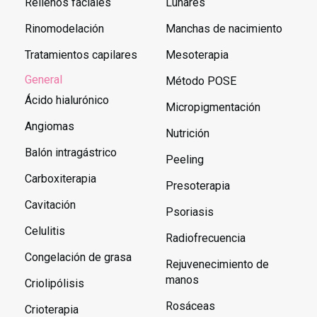
Rellenos faciales
Lunares
Rinomodelación
Manchas de nacimiento
Tratamientos capilares
Mesoterapia
General
Método POSE
Ácido hialurónico
Micropigmentación
Angiomas
Nutrición
Balón intragástrico
Peeling
Carboxiterapia
Presoterapia
Cavitación
Psoriasis
Celulitis
Radiofrecuencia
Congelación de grasa
Rejuvenecimiento de
manos
Criolipólisis
Rosáceas
Crioterapia