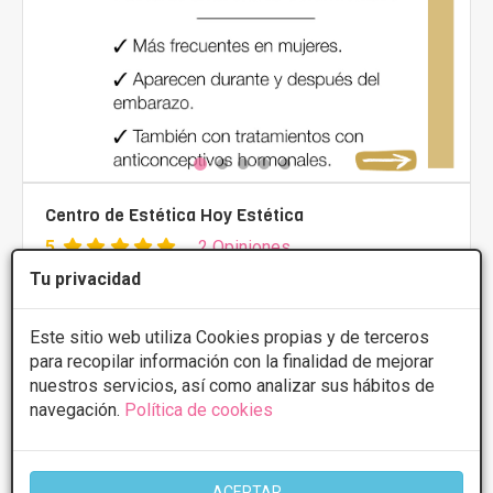
Centro de Estética Hoy Estética
5
2 Opiniones
Tu privacidad
Plaza Iturriotzaga, 9, Pamplona
VER MAPA
Este sitio web utiliza Cookies propias y de terceros
Depilación láser Diodo
15€/sesión
para recopilar información con la finalidad de mejorar
Presupuestos con
5% de descuento *
nuestros servicios, así como analizar sus hábitos de
navegación.
Política de cookies
CONSULTAR/CITA/PRESUPUESTO
ACEPTAR