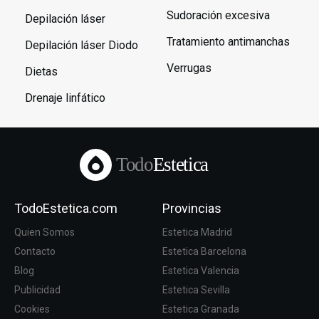
Sudoración excesiva
Depilación láser
Tratamiento antimanchas
Depilación láser Diodo
Verrugas
Dietas
Drenaje linfático
Todo
Estetica
TodoEstetica.com
Provincias
Quien Somos
Estetica Madrid
Contacto
Estetica Barcelona
Blog
Estetica Valencia
Publicidad
Estetica Sevilla
Cookies
Estetica Granada