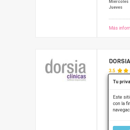
Miércoles
Jueves
Más infor
DORSIA
3.5
Plaza de la L
Tu priv
Flacidez
Este sit
con la f
Presupue
navegac
CONS