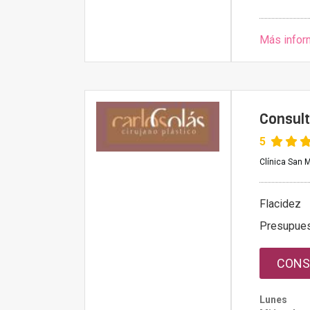
Más infor
Consult
5
Clínica San M
Flacidez
Presupue
CONS
Lunes