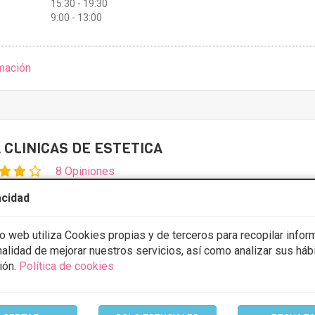
15:30 - 19:30
9:00 - 13:00
mación
 CLINICAS DE ESTETICA
8 Opiniones
ibertad, 3, Pamplona
VER MAPA
acidad
Desde 275€
io web utiliza Cookies propias y de terceros para recopilar infor
inalidad de mejorar nuestros servicios, así como analizar sus háb
stos con
5% de descuento *
ión.
Política de cookies
ULTAR/CITA/PRESUPUESTO