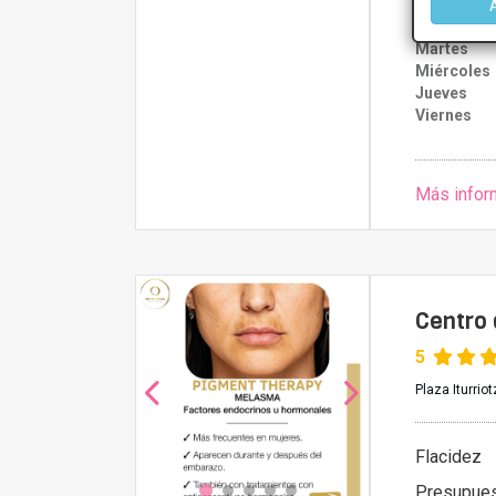
Lunes
Martes
Miércoles
Jueves
Viernes
Más infor
Centro 
5
Plaza Iturrio
Flacidez
Presupue