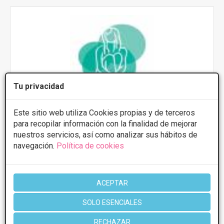
Tu privacidad
Este sitio web utiliza Cookies propias y de terceros
Centro Medico Estetico Pamplona Innova
para recopilar información con la finalidad de mejorar
nuestros servicios, así como analizar sus hábitos de
Carlos III, 43-1, Pamplona
VER MAPA
navegación.
Política de cookies
PRIMERA CONSULTA GRATUITA
Eliminación varices
Desde 250€
ACEPTAR
Presupuestos con
5% de descuento *
SOLO ESENCIALES
RECHAZAR
CONSULTAR/CITA/PRESUPUESTO