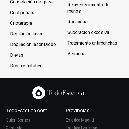
Congelación de grasa
Rejuvenecimiento de
manos
Criolipólisis
Rosáceas
Crioterapia
Sudoración excesiva
Depilación láser
Tratamiento antimanchas
Depilación láser Diodo
Verrugas
Dietas
Drenaje linfático
Todo
Estetica
TodoEstetica.com
Provincias
Quien Somos
Estetica Madrid
Contacto
Estetica Barcelona