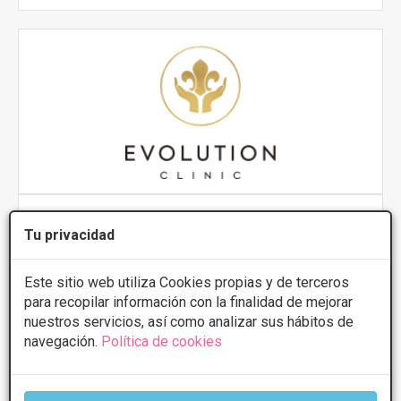
EVOLUTION CLINIC
Tu privacidad
5
2 Opiniones
Avda República Argentina, 36, León
VER MAPA
Este sitio web utiliza Cookies propias y de terceros
para recopilar información con la finalidad de mejorar
nuestros servicios, así como analizar sus hábitos de
PRIMERA CONSULTA GRATUITA & FINANCIACIÓN A
navegación.
Política de cookies
MEDIDA
Electroestimulación
50€/sesión