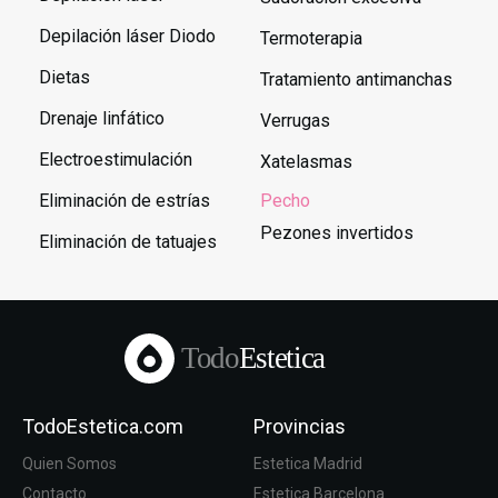
Depilación láser Diodo
Termoterapia
Dietas
Tratamiento antimanchas
Drenaje linfático
Verrugas
Electroestimulación
Xatelasmas
Eliminación de estrías
Pecho
Pezones invertidos
Eliminación de tatuajes
Todo
Estetica
TodoEstetica.com
Provincias
Quien Somos
Estetica Madrid
Contacto
Estetica Barcelona