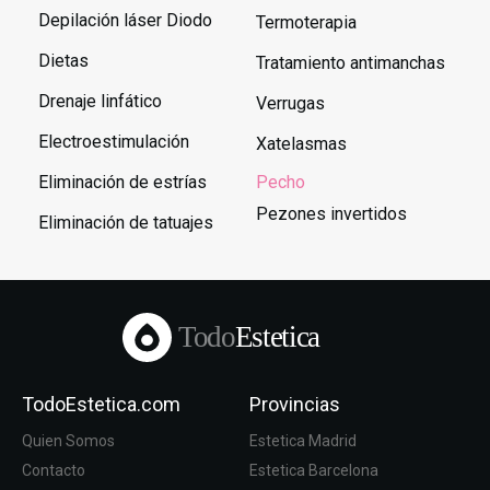
Depilación láser Diodo
Termoterapia
Dietas
Tratamiento antimanchas
Drenaje linfático
Verrugas
Electroestimulación
Xatelasmas
Eliminación de estrías
Pecho
Pezones invertidos
Eliminación de tatuajes
Todo
Estetica
TodoEstetica.com
Provincias
Quien Somos
Estetica Madrid
Contacto
Estetica Barcelona