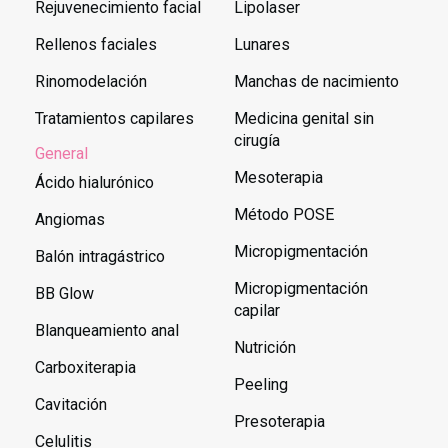
Rejuvenecimiento facial
Lipolaser
Rellenos faciales
Lunares
Rinomodelación
Manchas de nacimiento
Tratamientos capilares
Medicina genital sin
cirugía
General
Mesoterapia
Ácido hialurónico
Método POSE
Angiomas
Micropigmentación
Balón intragástrico
Micropigmentación
BB Glow
capilar
Blanqueamiento anal
Nutrición
Carboxiterapia
Peeling
Cavitación
Presoterapia
Celulitis