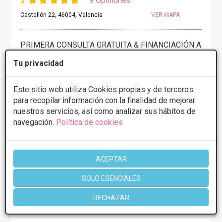
5
9 Opiniones
Castellón 22, 46004, Valencia
VER MAPA
PRIMERA CONSULTA GRATUITA & FINANCIACIÓN A
MEDIDA
Tu privacidad
Eliminación de estrías
Desde 295€
Presupuestos con
10% de descuento *
Este sitio web utiliza Cookies propias y de terceros
para recopilar información con la finalidad de mejorar
nuestros servicios, así como analizar sus hábitos de
CONSULTAR/CITA/PRESUPUESTO
navegación.
Política de cookies
Lunes
10:00 - 14:00 16:00 - 20:00
Martes
10:00 - 14:00 16:00 - 20:00
Miércoles
10:00 - 14:00 16:00 - 20:00
ACEPTAR
Jueves
10:00 - 14:00 16:00 - 20:00
Viernes
10:00 - 14:00 16:00 - 20:00
SOLO ESENCIALES
RECHAZAR
Más información