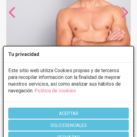
Tu privacidad
Este sitio web utiliza Cookies propias y de terceros
para recopilar información con la finalidad de mejorar
CLÍNICA ESTÉTICA MAESTRE
nuestros servicios, así como analizar sus hábitos de
navegación.
Política de cookies
4.6
10 Opiniones
CALLE VALOIS NUMERO 43, Puerto de la
VER MAPA
Cruz
ACEPTAR
Eliminación de ojeras
200€/sesión
SOLO ESENCIALES
Presupuestos con
10% de descuento *