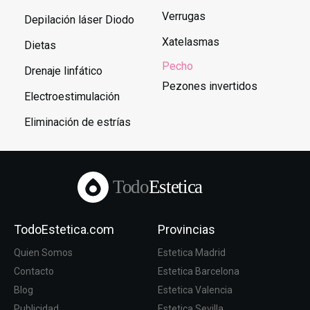
Verrugas
Depilación láser Diodo
Xatelasmas
Dietas
Pecho
Drenaje linfático
Pezones invertidos
Electroestimulación
Eliminación de estrías
Todo
Estetica
TodoEstetica.com
Provincias
Quien Somos
Estetica Madrid
Contacto
Estetica Barcelona
Blog
Estetica Valencia
Publicidad
Estetica Sevilla